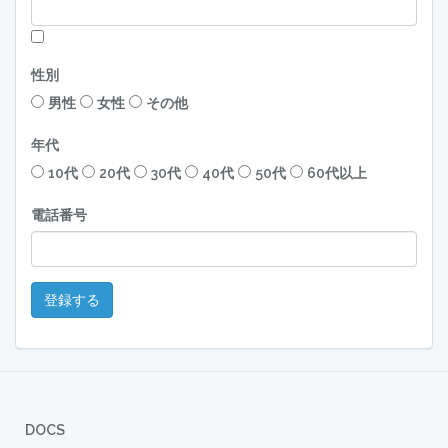
性別
男性
女性
その他
年代
10代
20代
30代
40代
50代
60代以上
電話番号
登録する
DOCS