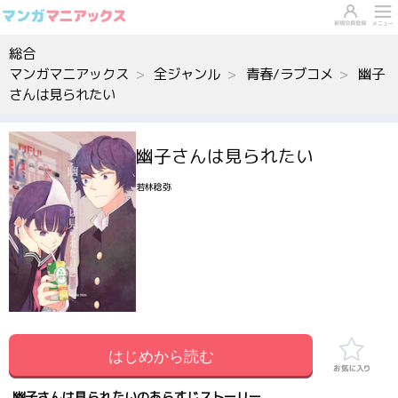
総合
マンガマニアックス
全ジャンル
青春/ラブコメ
幽子
さんは見られたい
幽子さんは見られたい
若林稔弥
はじめから読む
幽子さんは見られたいのあらすじストーリー