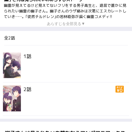
幽霊が見えてるけど見えてないフリをする男子高生と、退屈で誰かに見
られたい幽霊の幽子さん。幽子さんのウザ絡みは次第にエスカレートし
ていき……。｢徒然チルドレン｣の若林稔弥が描く幽霊コメディ!!
あらすじを全部見る▼
全2話
1話
2話