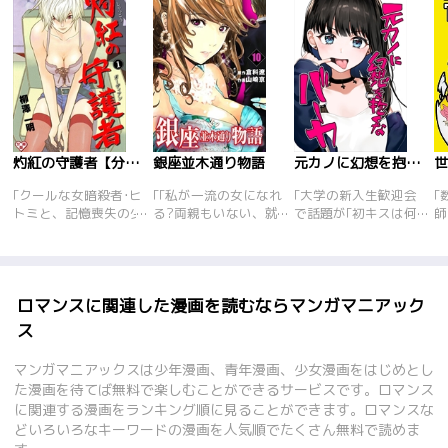
灼紅の守護者【分冊版】
銀座並木通り物語
元カノに幻想を抱くなバーカ
｢クールな女暗殺者･ヒ
｢｢私が一流の女になれ
｢大学の新入生歓迎会
｢
トミと、記憶喪失の少
る?両親もいない、就
で話題が｢初キスは何
師
女･リンダ。警察と謎
職も決まらない、生き
歳か?｣になり<br>中
ち
の闇組織、二つの巨大
るのに精いっぱいのこ
学の時に女の子とキス
の
勢力に追われる二人の
の私が…?｣大学4年の
したことある早見(♀)
に
壮大な逃亡劇が始ま
夏、必死に就職活動に
は｢まだです｣と嘘をつ
を
る!ある日、リンダの
励むものの一つも内定
くが<br>その場にフ
く
ロマンスに関連した漫画を読むならマンガマニアック
両親が謎の組織に射殺
が取れていない女子大
ァーストキスの相手、
あ
ス
され、偶然居合わせた
生･真愛(まな)。両親が
町野(♀)がいてなんや
い
ヒトミは思わずリンダ
すでに他界し、奨学金
かんや起きる百合漫画
し
マンガマニアックスは少年漫画、青年漫画、少女漫画をはじめとし
を保護。誘拐犯･射殺
とアルバイトの掛け持
です。
れ
た漫画を待てば無料で楽しむことができるサービスです。ロマンス
犯ふたつの容疑をかけ
ちで学費と生活費を捻
し
に関連する漫画をランキング順に見ることができます。ロマンスな
られたヒトミは、リン
出し大学に通っていた
に
どいろいろなキーワードの漫画を人気順でたくさん無料で読めま
ダの過去を調べつつ組
真愛にとって、就職
後
織の謎に迫ってゆく
は、まさに死活問題だ
扉