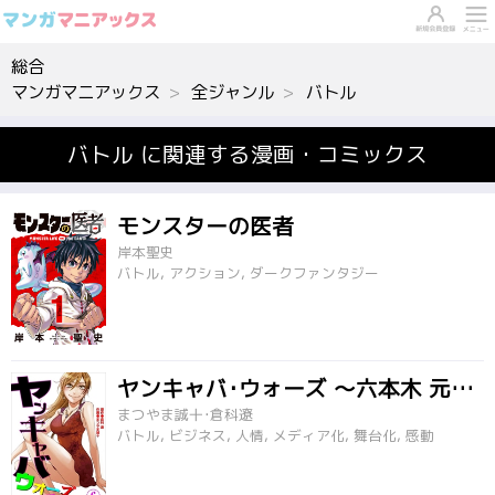
総合
マンガマニアックス
全ジャンル
バトル
バトル に関連する漫画・コミックス
モンスターの医者
岸本聖史
バトル, アクション, ダークファンタジー
ヤンキャバ･ウォーズ ～六本木 元ヤンキャバ嬢大戦争～
まつやま誠十･倉科遼
バトル, ビジネス, 人情, メディア化, 舞台化, 感動