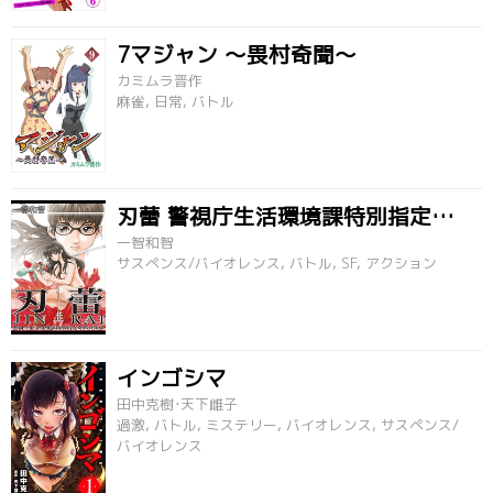
7マジャン ～畏村奇聞～
カミムラ晋作
麻雀, 日常, バトル
刃蕾 警視庁生活環境課特別指定奇病対策係
一智和智
サスペンス/バイオレンス, バトル, SF, アクション
インゴシマ
田中克樹･天下雌子
過激, バトル, ミステリー, バイオレンス, サスペンス/
バイオレンス