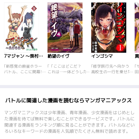
7マジャン ～畏村奇聞～
絶望のイヴ
インゴシマ
｢新感覚の麻雀ホラー
｢「ここはどこだ？
｢修学旅行先へ向かう
｢
バトル、ここに開幕!
これは…一体どうした
高校生の一行を乗せた
田
行方不明の父の故郷に
っていうんだ？」。不
客船が、嵐に遭遇して
の
戻った中学生･山里卓
快な警告音のため月島
難破してしまう。流れ
蘇
次は、その村の掟によ
光希と品川明日美が目
着いた海図にない島
を
り｢マジャン｣という遊
覚めると、そこにはと
――そこに住まうの
妖
戯に指や手足、はては
んでもない光景が広が
は、不気味な日本語を
を
バトルに関連した漫画を読むならマンガマニアックス
命までもを賭けること
っていた。倉庫のよう
話し、野蛮な生活文化
を
に…。 マジャン=麻雀
な場所には日本人らし
を営む｢シマビト｣だっ
活
マンガマニアックスは少年漫画、青年漫画、少女漫画をはじめとし
の勝者がすべてを支配
き数十人の男女が同じ
た。人が住む島だった
の
た漫画を待てば無料で楽しむことができるサービスです。バトルに
するこの村で、はたし
服を着て死んだように
と安心する生徒たち。
シ
関連する漫画をランキング順に見ることができます。バトルなどい
て彼は生き残れるの
横たわり、窓外には荒
だが直後、シマビトに
谷
ろいろなキーワードの漫画を人気順でたくさん無料で読めます。
か!?
野が果てしなく広がっ
よる生徒たちの【捕
そ
ている。やがて目覚め
獲】が始まる! 飲み水
妖