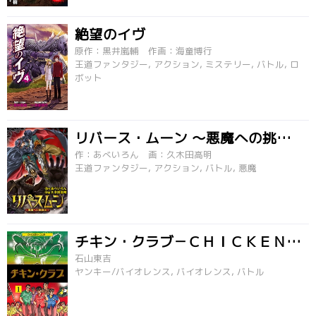
絶望のイヴ
原作：黒井嵐輔 作画：海童博行
王道ファンタジー, アクション, ミステリー, バトル, ロ
ボット
リバース・ムーン ～悪魔への挑戦者～
作：あべいろん 画：久木田高明
王道ファンタジー, アクション, バトル, 悪魔
チキン・クラブ－ＣＨＩＣＫＥＮ ＣＬＵＢ
石山東吉
ヤンキー/バイオレンス, バイオレンス, バトル