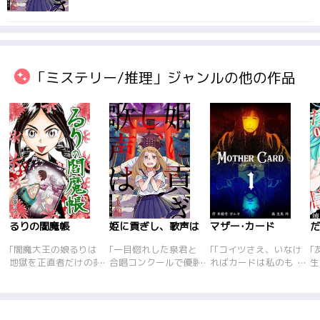
「ミステリー/推理」ジャンルの他の作品
るりの閻魔帳
姫に貢ぎし、歌声は
マザー･カード
｢閻魔大王の娘るりは
｢一目惚れした泉君と
｢｢コイツさえ、いなけ
｢
地獄を正直者だけの美
合唱コンクールで優勝
ればカードは私のも
生
しい世界にするのじ
したい…！そこに謎の
の……｣様々な要因でお
高
ゃ!と嘘をついた人の
雲水が現れて梅香の声
金に困った人間の前に
奈
裁判もせず、勝手に舌
が失くなってしまう。
現れる黒づくめの女。
ず
を抜いてしまう。それ
雲水を追ううち、見た
彼女から送られたのは
殺