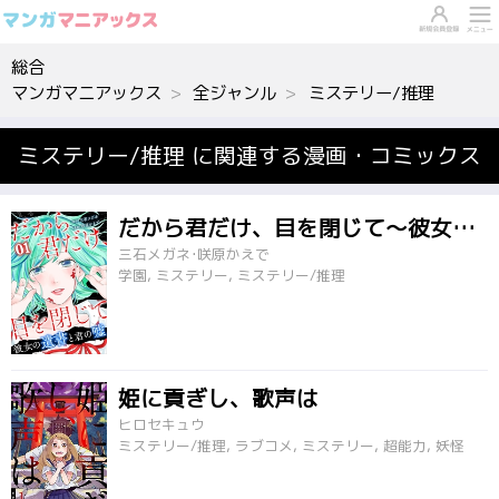
総合
マンガマニアックス
全ジャンル
ミステリー/推理
ミステリー/推理 に関連する漫画・コミックス
だから君だけ、目を閉じて～彼女の遺書と君の嘘～
三石メガネ･咲原かえで
学園, ミステリー, ミステリー/推理
姫に貢ぎし、歌声は
ヒロセキュウ
ミステリー/推理, ラブコメ, ミステリー, 超能力, 妖怪