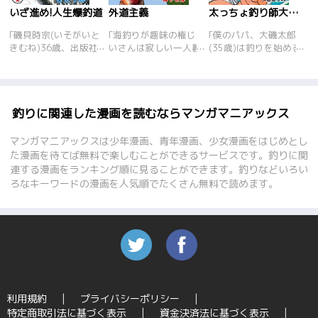
いざ進め!人生爆釣道
外道主義
太っちょ釣り師大磯太郎
｢磯貝時宗(いそがいと
｢海釣りが趣味の権じ
｢僕のパパ、大磯太郎
きむね)36歳、出版社
いさんは寂しい一人暮
(35歳)は釣りを始める
に勤めるサラリーマ
らし。そんな彼に知り
前は、ヒラ社員のボー
ン……ではあります
合いの女子高生･舞が
っとしたさえないデブ
が、ある日出社したと
世話を焼きに来るのだ
だったんです…。いい
ころ、なんと雑誌編集
が、実は彼女には……
人なだけで、出世なん
部が解散!動揺する時
(権じいさんとチョー
かするわけがないって
釣りに関連した漫画を読むならマンガマニアックス
宗に誘いをかけてくれ
女子高生 1巻収録)。釣
ママが言ってた。会社
た他社の｢釣師倶楽部｣
り仲間の部長に自分だ
では｢ふとっちょさん｣
マンガマニアックスは少年漫画、青年漫画、少女漫画をはじめとし
編集部に移ることに。
けのくつろぎ空間(隠
と呼ばれ何をやっても
た漫画を待てば無料で楽しむことができるサービスです。釣りに関
移籍初日、いきなり若
れ家)を自慢され、自
無気力だったパパが、
連する漫画をランキング順に見ることができます。釣りなどいろい
手の堀田とともに真鶴
分も隠れ家を持とうと
釣りを始めて、少しず
ろなキーワードの漫画を人気順でたくさん無料で読めます。
へ取材。イサキの大物
計画するサラリーマン
つだけどいきいきと輝
を狙う時宗は、やる気
の宇高。家族に内緒で
いて見えてきた!そん
のない堀田に対して一
バイトを始めるが……
なパパが海釣りに魅了
喝する――! 釣り雑誌
(男の隠れ家 2巻収
されたワケとは…!?釣
の編集部を舞台に、
録)。理想と現実との
りダイエットは成功す
様々な魚の仕掛けや釣
落差にいら立ちを抱え
るのか…!?釣った魚は
り方と、そして人と人
た新婚OL･浩美。そん
美味しく食べる!魚の
との関わりまで描く人
な中、部下の林葉に誘
さばき方講座まで収録
情派フィッシングロマ
われ二人きりで釣りに
したサラリーマン海釣
利用規約
プライバシーポリシー
ン! 表題作シリーズ7話
出かけ、その後デート
り漫画の決定版!釣り
特定商取引法に基づく表示
資金決済法に基づく表示
の他『およげ大空』
する事になり……(釣っ
初心者にもわかりやす