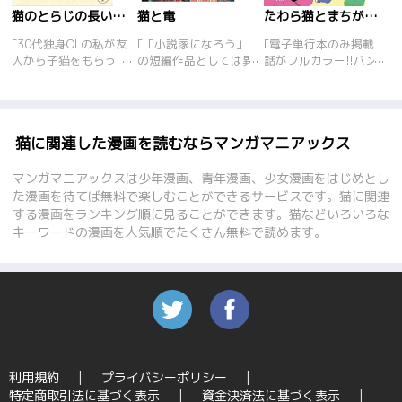
猫のとらじの長い一日
猫と竜
たわら猫とまちがい人生
｢30代独身OLの私が友
｢「小説家になろう」
｢電子単行本のみ掲載
人から子猫をもらっ
の短編作品としては異
話がフルカラー!!バン
た。食いしん坊でお茶
例の日刊ランキング1
ドデビューの夢破れ、
目な子猫とらじとの楽
位を獲得。その後もリ
東京にて一人で暮らす
しい毎日が始まった
スト短編ランキング上
沼田ことり。ある日、
が、子猫はエイズに感
位をキープし続ける大
家に押しかけてきたの
染していた。7年を経
人気ファンタジーが待
は米俵みたいにふとっ
猫に関連した漫画を読むならマンガマニアックス
ての発症、闘病の
望のコミカライズ！
た猫!!居座ってしまっ
日々。余命3日と宣告
「なぁ、羽のおじちゃ
た猫と仕方なく暮らす
マンガマニアックスは少年漫画、青年漫画、少女漫画をはじめとし
されながら、必死の漢
ん。おいら人間の子供
うち、ことりの人生に
た漫画を待てば無料で楽しむことができるサービスです。猫に関連
方薬治療で奇跡的な回
に、魔法を教えてやり
今まで無かったような
する漫画をランキング順に見ることができます。猫などいろいろな
復をするが…
たいんだ」。深い深い
騒動が巻き起こ
キーワードの漫画を人気順でたくさん無料で読めます。
森の奥。一匹の火吹き
る･･･。ことりとデブ
竜が、魔法を操る猫た
猫が繰り広げる、福呼
ちと暮らしていた。竜
ぶフォーチューン･ス
は、この森で猫に育て
トーリー!!
られたのだ。竜の寿命
は永い。兄弟猫はとっ
くに眠りに就き、その
子猫が育ち、また新た
な命が生まれる。長き
利用規約
プライバシーポリシー
にわたり森の猫を守り
特定商取引法に基づく表示
資金決済法に基づく表示
育てる人間嫌いの竜