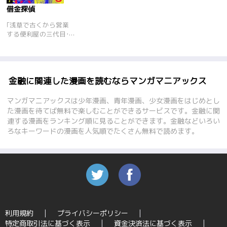
借金探偵
｢浅草で古くから営業
する便利屋の三代目･
通称タンテー。腕はた
つけど、気が向いた仕
事しかしない変わり
者…。だけど浅草の顔
役みたいなあたしのパ
金融に関連した漫画を読むならマンガマニアックス
パの仕事だけは断れな
い。何故ならパパに莫
マンガマニアックスは少年漫画、青年漫画、少女漫画をはじめとし
大な借金があるらしい
た漫画を待てば無料で楽しむことができるサービスです。金融に関
の。なんでそんなに借
連する漫画をランキング順に見ることができます。金融などいろい
金があるのかは謎だけ
ろなキーワードの漫画を人気順でたくさん無料で読めます。
ど…借金取りを兼ねて
娘のあたしが押しかけ
助手!さーて、ちゃち
ゃっと事件をやっつけ
て、今月の利息分チャ
ラにするわよ!
利用規約
プライバシーポリシー
特定商取引法に基づく表示
資金決済法に基づく表示