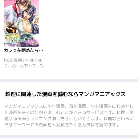
カフェを閉めたらふたりの時間
｢父が急用でいなくな
り、私一人でカフェを
切り盛りすることにな
ってしまった。料理は
得意だけどお菓子だけ
はどうもうまくいかな
い……。そんなとき、
料理に関連した漫画を読むならマンガマニアックス
行き倒れの男の人があ
らわれて……！ なん
マンガマニアックスは少年漫画、青年漫画、少女漫画をはじめとし
でもパティシエらしい
た漫画を待てば無料で楽しむことができるサービスです。料理に関
んだけど……。これっ
連する漫画をランキング順に見ることができます。料理などいろい
てひょっとしたら？
ろなキーワードの漫画を人気順でたくさん無料で読めます。
けど、そのときはまだ
知らなかった、彼の隠
された秘密を……