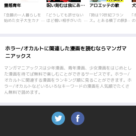
霊感青年
呪い刻むは我にあり【分冊版】
アロエッテの歌
｢念願の一人暮らしを
｢どうしても許せない
｢時は19世紀フラン
｢
始めた女子大生カナ
ほど憎い相手がいた
ス。とある横丁の旅館
の
は、親友の朱音が部屋
時、あなたの前に一人
にあずけられたコゼー
思
に泊りに来た際に遭っ
のミステリアスな少年
ト。母は振り返り、必
を
た金縛りの原因を調べ
が現れることでしょ
ず迎えに来ると誓うが
短
るために図書館を訪れ
う。彼の仕事は「呪い
――！？ ホラーの女
ー
る。そこで出会った男
屋」。大金と引き換え
王・犬木加奈子が、ビ
子
ホラー/オカルトに関連した漫画を読むならマンガマ
子学生=プーは、初対
にあなたの恨みを呪い
クトル・ユゴーに挑む
を
ニアックス
面にもかかわらずいき
のプロがはらします
グランドロマン！！
作
なりカナが霊に憑依さ
――！
ち
マンガマニアックスは少年漫画、青年漫画、少女漫画をはじめとし
れていると告げる。訝
デ
た漫画を待てば無料で楽しむことができるサービスです。ホラー/
りながらも、藁にもす
リ
オカルトに関連する漫画をランキング順に見ることができます。ホ
がる思いでオカルトオ
ま
ラー/オカルトなどいろいろなキーワードの漫画を人気順でたくさ
タクを自室に案内する
｢
カナ。一方、プーはカ
し
ん無料で読めます。
ナの部屋のドアを開け
目
るなり大興奮。冷蔵庫
キ
の中に強力な霊がいる
く
と、カナを脅すのだっ
だ
た…。結局、問題の冷
｢
蔵庫はカナの部屋に残
ち
されことになり怖がる
｢
カナは、プーと同居生
古