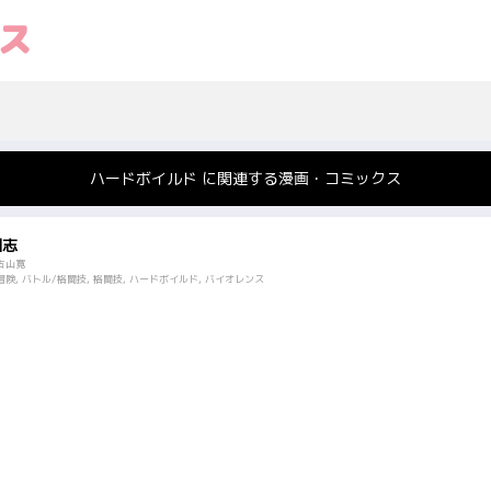
ハードボイルド に関連する漫画・コミックス
国志
古山寛
険, バトル/格闘技, 格闘技, ハードボイルド, バイオレンス