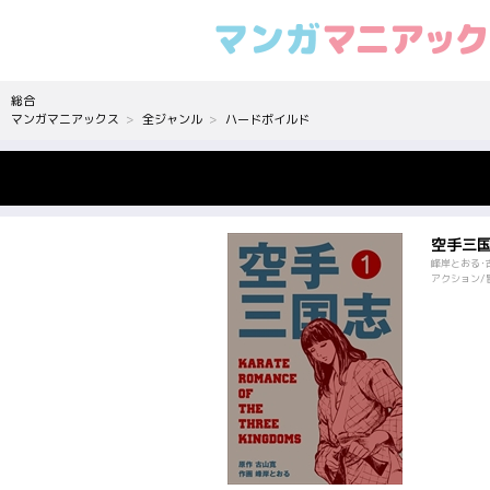
総合
マンガマニアックス
全ジャンル
ハードボイルド
空手三
峰岸とおる･
アクション/冒