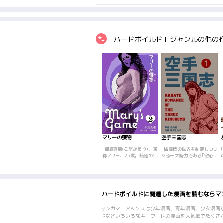
「ハードボイルド」ジャンルの他の
マリーの獲物
空手三国志
｢孤鷹真璃(こだかまり)、通
｢格闘技の世界を制覇しつつ
称マリー、25歳。銃器のプ
ある一大勢力である｢徹心館
ロフェッショナルにして女
(てつしんかん)｣に喧嘩を売
賞金稼ぎ(バウンティーハン
る男がいた。実践的かつ恐
ター)。17歳のときから3年
るべき破壊力を持つ骨法空
連続でアメリカの射撃大会
手｢至誠館｣の土方俊郎(ひじ
で優勝し射撃競技の世界で
かたとしろう)である。そん
ハードボイルドに関連した漫画を読むならマ
将来を嘱望されていたマリ
な俊郎のもとに虚業の怪物
ー。だが二十歳の時、スー
と呼ばれるプロモーター芥
パーで銃乱射事件に巻き込
川七郎(あくたがわしちろ
マンガマニアックスは少年漫画、青年漫画、少女漫画
まれ、父のように慕ってい
う)が現れる。徹心館･師範
ドなどいろいろなキーワードの漫画を人気順でたくさ
た射撃のコーチ･ロブは死
の佐原英勝(さはらひでか