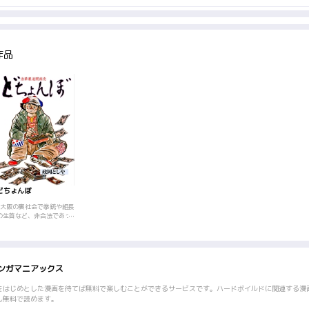
作品
どちょんぼ
｢大阪の裏社会で拳銃や組長
の生首など、非合法であっ
ても売れるものなら何でも
売る万屋十一(よろずや と
いち)。ときには命もかける
闇から闇への裏商売の中
で、ダッチワイフ職人、戦
ンガマニアックス
争体験軍人など様々な死や
人生とすれ違っていく…
をはじめとした漫画を待てば無料で楽しむことができるサービスです。ハードボイルドに関連する漫
ん無料で読めます。