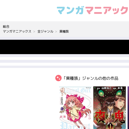
総合
マンガマニアックス
全ジャンル
異種族
「異種族」ジャンルの他の作品