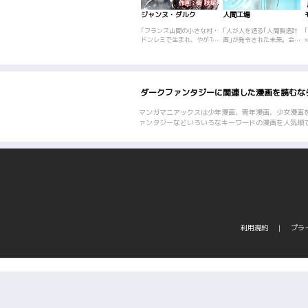
ジャンヌ・ダルク
人間工場
｢フランス山間の小さな村・
｢人が人を造る｢人間製造計
ドンレミで生まれ、やがて
画｣が発令された未来。会社
は国家間の争いの先陣を切
員の磯原は恋人欲しさに謎
る旗手にして、フランスの
の少年･大嶽が工場長を務め
自由の象徴となる悲運の少
る｢人間工場｣を訪れる
女・ジャンヌ。国、家族、
が…。
村、出自――そして異性、
ダークファンタジーに関連した漫画を読むな
さまざまな愛が交差するヒ
ューマン・ストーリー。後
にラ・ピュセル（神の使
マンガマニアックスは少年漫画、青年漫画、少女漫画
者・永遠の処女）と呼ばれ
ァンタジーなどいろいろなキーワードの漫画を人気順
る少女ジャンヌの、燃え尽
きるかのような5年間、そ
の一瞬の煌き。『女帝』で
大人気の倉科遼と、心情
派・柴秋尾の新たなコンビ
による新解釈で、時に柔和
かつ流麗に、時に陰謀の渦
に飲み込まれる悲運の暗黒
まで、大胆に描かれるジャ
ンヌ・ダルクの物語！
利用規約
プラ