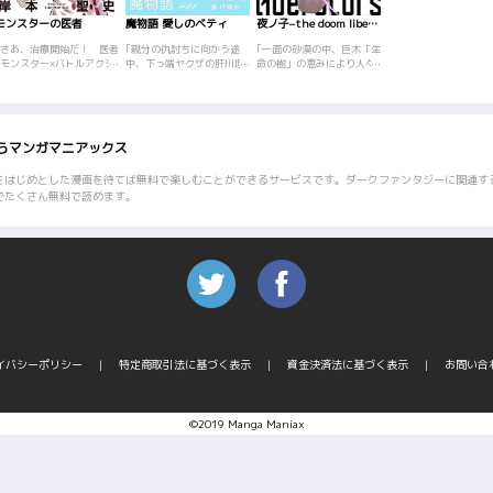
モンスターの医者
魔物語 愛しのベティ
夜ノ子–the doom liberators–
｢さあ、治療開始だ！ 医者
｢親分の仇討ちに向かう途
｢一面の砂漠の中、巨木「生
×モンスター×バトルアクシ
中、下っ端ヤクザの肝川坦
命の樹」の恵みにより人々
ョン！！人とモンスターが
平は、怪我をしてうずくま
が暮らす世界。旅人のマウ
共存する世界で、世界を浸
る異様なマント姿のぽっち
ロとイリィは訪れた街で、
食する謎の病原菌と戦い命
ゃり美少女に出会う。怪我
かつて内乱を引き起こした
をかけて命を守る者たち、
の手当てをする坦平だが、
反政府組織「夜の子（ライ
それがモンスターの医者！
なんと美少女のマントの下
ラ）」の噂を聞く。そんな
らマンガマニアックス
スライムドラゴンの核を体
は全裸!? ちょっと間抜けだ
折、反逆の罪で捕らえられ
内に持つ少年ナギは、あら
が心は真っすぐな人間、坦
た女性・モカを救うべく、
ゆる物質と同化し、モンス
平と、復讐のため魔物を追
マウロ達は街の統治者の元
をはじめとした漫画を待てば無料で楽しむことができるサービスです。ダークファンタジーに関連す
ターの心が分かる体質とな
って魔界からやって来た魔
に向かうが、そこには驚愕
でたくさん無料で読めます。
っていた。偉大な医者であ
女ベティ･バレンタインの不
の光景が広がってい
る父の失踪の原因、そして
思議な愛の物語…。魔女を
て…！？恐るべき秘密が隠
世界の謎を追うためパート
愛した人間と人間を愛した
された神樹を巡る衝撃のダ
ナーのポムと共に、ナギは
魔女を描いた小池&叶版
ークファンタジー、始
モンスターの医者になる決
『奥様は魔女』? テーマは
動！！
意をする。少年とモンスタ
もちろん｢愛｣。1980年1月
ーの、絆と冒険ファンタジ
から1985年8月まで｢ビッ
ー・・・施術開始！！
グコミックオリジナル｣(小
学館)で連載。また、1986
年には東映からOVAの劇場
公開版も制作された。
イバシーポリシー
特定商取引法に基づく表示
資金決済法に基づく表示
お問い合
©2019 Manga Maniax