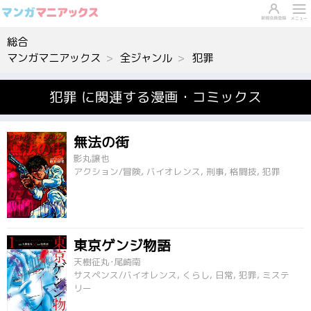
総合
マンガマニアックス
全ジャンル
犯罪
犯罪 に関連する漫画・コミックス
無法の街
影丸譲也
アクション/冒険, バイオレンス, 刑事, 格闘技, 犯罪
東京ゲンジ物語
天樹征丸･尾崎南
サスペンス/バイオレンス, くらし, 日常, 犯罪, ミステ
リー