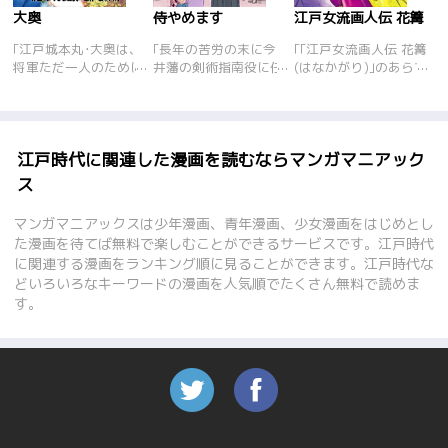
大奥
侍やめます
江戸女流画人伝 花篝
｢江戸城本丸･大奥は、
｢長年の苦労の末に今
｢｢江戸女流画人伝 花篝
将軍ただ一人のために
井藩の剣術指南役に任
(はなかがり)｣のあらす
だけに存在する。だ
命され絶頂にあった鮎
じ/ストーリー澤田ふ
が、未熟で深い思慮に
川井左衛門。だがそれ
じ子の短編集｢花篝-小
欠ける将軍の乱心ぶり
から数年後、仕えてい
説日本女流画人伝-｣の
には、大奥でも手をや
た今井藩は取り潰しに
なかから江戸時代を舞
いていた。そんなある
なり、仕官先を求めて
台にし た｢天の鳥｣｢悲
江戸時代に関連した漫画を読むならマンガマニアック
日、大奥随一の権力者
江戸に出るもなかなか
の枕｣｢風に啼く｣｢花篝｣
ス
の御年寄が理不尽にも
士官はかなわず、妻子
の4作品を漫画化。男
将軍によって顔面を斬
に負担を強いる生活が
性画家に比べて後世に
マンガマニアックスは少年漫画、青年漫画、少女漫画をはじめとし
られるという凄惨な事
続いていた。大金を用
伝えられることも少な
た漫画を待てば無料で楽しむことができるサービスです。江戸時代
件が起こった…。そし
立てした金貸しは今流
い、埋もれた女流画家
に関連する漫画をランキング順に見ることができます。江戸時代な
て、この日から、復讐
行りの商売｢そば屋｣を
たちの波乱に富んだ人
どいろいろなキーワードの漫画を人気順でたくさん無料で読めま
と陰謀と裏切りの物語
やることを提案する
生を描く。
が始まった。
が、武士の面子にこだ
す。
わる井左衛門は首を縦
にふらない。しかし娘
の死をきっかけに…。
本当に大事なことは何
か、生きることとは何
か。笠太郎が送るヒュ
ーマン時代劇。