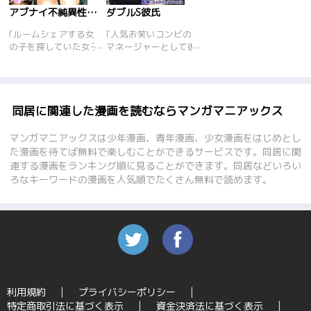
アブナイ不純異性交遊
ダブルS彼氏
｢ルームシェアする女
｢人気お笑いコンビの
の子を探していた女子
マネージャーとして彼
高生･岡田明。応募し
らと同居することにな
てきた桜井蛍が、実際
った新人マネージャ
に有ってみたら男で大
ー･希。実力･ルックス
混乱!?結局行くところ
ともに大人気の彼ら。
のない蛍を、一晩だけ
…が、しかし!!中身
同居に関連した漫画を読むならマンガマニアックス
の約束で泊めてあげた
は、超エッチ!!ミスを
のだが…。何とその
すると超Hなお仕置き
マンガマニアックスは少年漫画、青年漫画、少女漫画をはじめとし
夜、酔った蛍に恋人と
が待っていて…!?ノー
た漫画を待てば無料で楽しむことができるサービスです。同居に関
間違われ、Hしてしま
パン、バイブ責め…H
連する漫画をランキング順に見ることができます。同居などいろい
った! しかも翌日、蛍
な調教生活!!しかも、2
ろなキーワードの漫画を人気順でたくさん無料で読めます。
が自分の高校に赴任し
人分のお仕置きは、H
てきた教師で、その上
度も2倍、いや、それ
担任になることが判明
以上…!!-ドSな玲司･明
する。こんなことが親
×新人マネージャー希
や学校にバレたら…。
のHでアブナイ三角関
明と蛍の、秘密の共同
係…!!
生活が始まった!!
利用規約
プライバシーポリシー
特定商取引法に基づく表示
資金決済法に基づく表示