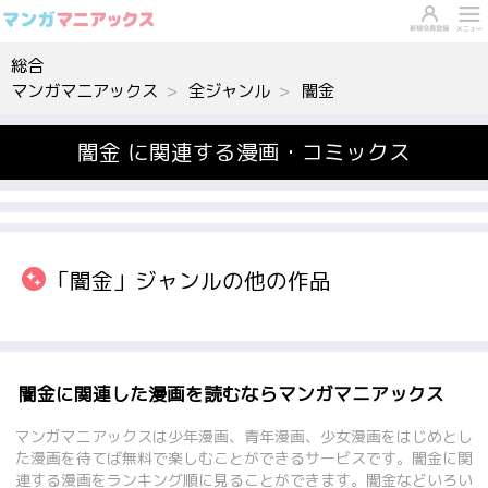
総合
マンガマニアックス
全ジャンル
闇金
闇金 に関連する漫画・コミックス
「闇金」ジャンルの他の作品
闇金に関連した漫画を読むならマンガマニアックス
マンガマニアックスは少年漫画、青年漫画、少女漫画をはじめとし
た漫画を待てば無料で楽しむことができるサービスです。闇金に関
連する漫画をランキング順に見ることができます。闇金などいろい