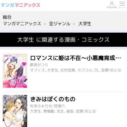
総合
マンガマニアックス
全ジャンル
大学生
大学生 に関連する漫画・コミックス
ロマンスに姫は不在～小悪魔育成中～
都筑せつり
オフィス, 大学生, 社内恋愛, ラブコメ, OL, 恋愛/おとな
きみはぼくのもの
杉本ふぁりな･団鬼六
大学生, 愛憎劇, 先生, 借金, 恋愛/おとな