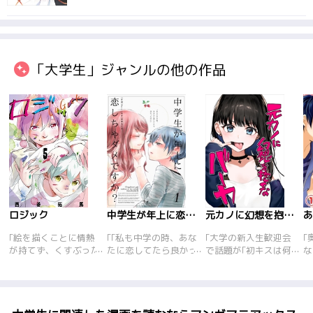
「大学生」ジャンルの他の作品
ロジック
中学生が年上に恋しちゃダメですか?
元カノに幻想を抱くなバーカ
｢絵を描くことに情熱
｢｢私も中学の時、あな
｢大学の新入生歓迎会
｢
が持てず、くすぶった
たに恋してたら良かっ
で話題が｢初キスは何
な
毎日を送る三流美大生
たのに…｣あるトラウマ
歳か?｣になり<br>中
京
のマサ。そんな彼にい
から男性恐怖症になっ
学の時に女の子とキス
ト
ろいろ秘密で魔女っぽ
てしまった大学生･い
したことある早見(♀)
学
い1年生の女の子･葵衣
のり。いのりのピンチ
は｢まだです｣と嘘をつ
漢
が話しかけてきた‥そ
を助けてくれたのは、
くが<br>その場にフ
い