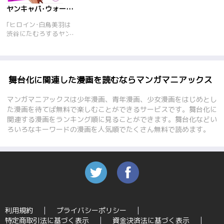
ヤンキャバ･ウォーズ ～六本木 元ヤンキャバ嬢大戦争～
｢ヒロイン･白鳥美羽は
渋谷にたむろするヤン
キーギャル･グループ
のリーダー。現役渋谷
最強との呼び名も高く
ヤンキーの間では知ら
れた存在だが、高校卒
舞台化に関連した漫画を読むならマンガマニアックス
業を目前にしつつ進路
は決まらず心は晴れな
マンガマニアックスは少年漫画、青年漫画、少女漫画をはじめとし
い…。そんなある日、
た漫画を待てば無料で楽しむことができるサービスです。舞台化に
仲間がド派手なキャバ
関連する漫画をランキング順に見ることができます。舞台化などい
嬢にケンカを売りあっ
ろいろなキーワードの漫画を人気順でたくさん無料で読めます。
という間に返り討ちに
遭ってしまう!その相
手は、六本木のナンバ
ーワンキャバ嬢として
絶賛売出し中の、そし
てかつては渋谷最強の
名をほしいままにした
伝説的な女ヤンキー、
麗奈!｢あたいら、あん
利用規約
プライバシーポリシー
た以上のキャバ嬢にな
特定商取引法に基づく表示
資金決済法に基づく表示
ってやらぁ!｣と麗奈の