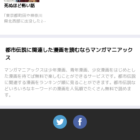
死ぬほど怖い話
｢東京都町田や神奈川
県北西部に出没したと
される、金髪のカツラ
に仮面、セーラー服姿
で松葉杖をつく“３本
足のサリーちゃん”、
ミクシィ会員を慄然と
都市伝説に関連した漫画を読むならマンガマニアック
させたネットの怪
ス
人、“ヨシムジさん”、
火葬場の恐怖譚、最凶
マンガマニアックスは少年漫画、青年漫画、少女漫画をはじめとし
の追跡ツール!アイフ
た漫画を待てば無料で楽しむことができるサービスです。都市伝説
ォンストーカー
に関連する漫画をランキング順に見ることができます。都市伝説な
――etc.人間の狂気か
どいろいろなキーワードの漫画を人気順でたくさん無料で読めま
ら心霊話まで、夏にピ
ッタリなゾッとする怖
す。
い話を集めました。