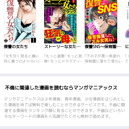
復讐の女たち
ストーリーな女たち ブラック
復讐SNS～保育園落ちた、ズル女死ね!～
｢女を甘く見ると痛い
｢もっと過激! もっと悲
｢下の子が第一希望の
｢
目に遭うわよ!!<br>主
惨! もっとドラマティ
保育園に落ちて落ち込
て
婦、OL…裏切られ踏み
ック! 世の中のさまざ
むまゆ子。だから、育
は
にじられ苦渋を飲まさ
まな女性たちの生きざ
休明けで復帰した仕事
歳
れた普通の女たちが、
まに問題提起する社会
も早引けばかりで、上
人
男に逆襲!<br>奈落の
派<ヒューマン>コミッ
司からイヤミを言われ
メ
底に堕ちてまで愛に翻
ク誌｢ストーリーな女
る毎日…。それなのに
な
不倫に関連した漫画を読むならマンガマニアックス
弄され、愛のために人
たち｣の姉妹紙が誕生!
ママ友の山元さんは働
あ
間としてのプライドを
特集は｢虐げられる
いてないのに保育園に
電
マンガマニアックスは少年漫画、青年漫画、少女漫画をはじめとし
捨てる。<br>地獄を
女｣。貧しさゆえに、
子供を預けて遊び放
ッ
た漫画を待てば無料で楽しむことができるサービスです。不倫に関
見た女たちの執念を見
憎いがゆえに理不尽な
題!? 行政は何見てんの
う
連する漫画をランキング順に見ることができます。不倫などいろい
よ!!<br>失踪した恋人
仕打ちを受けた弱者で
よ!…と思ったら、山元
な
ろなキーワードの漫画を人気順でたくさん無料で読めます。
の行方を捜すために整
ある女性をクローズア
さんは\"裏ワザ\"を使
当
形で顔を変え家政婦に
ップします。巻頭作品
ってズルして入園して
の
なり切りヤクザの真珠
の｢ブスが7億円もらっ
た!! 許せない! 怒った
に