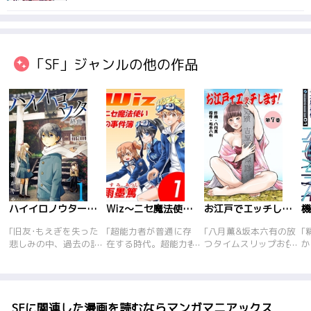
「SF」ジャンルの他の作品
ハイイロノウター終曲ー
Wiz～ニセ魔法使いの事件簿～
お江戸でエッチします!
｢旧友･もえぎを失った
｢超能力者が普通に存
｢八月薫&坂本六有の放
｢
悲しみの中、過去の記
在する時代。超能力者
つタイムスリップお色
か
憶を取り戻した楓は、
に憧れる功太は、いつ
気大騒動! アイドル目
に
悲劇の連鎖を止めよう
か超能力者になれると
指して頑張って来たグ
械
と村の秘密を調べ始め
信じ続けてきたのだ
ラマラス･デカパイタ
に
るが、霊力持ちの子供
が…。魔法使いたちの
レント･小町理沙。だ
引
達には過酷な死の運命
犯罪にニセ魔法使いの
が、二十歳すぎてもい
多
SFに関連した漫画を読むならマンガマニアックス