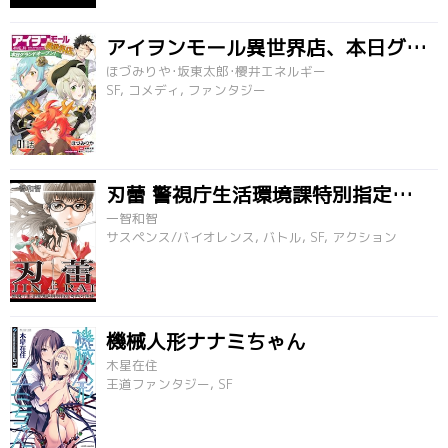
アイヲンモール異世界店、本日グランドオープン!
ほづみりや･坂東太郎･櫻井エネルギー
SF, コメディ, ファンタジー
刃蕾 警視庁生活環境課特別指定奇病対策係
一智和智
サスペンス/バイオレンス, バトル, SF, アクション
機械人形ナナミちゃん
木星在住
王道ファンタジー, SF