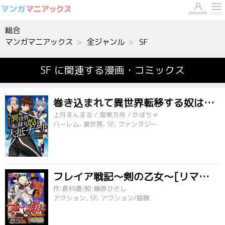
総合
マンガマニアックス
全ジャンル
SF
SF に関連する漫画・コミックス
巻き込まれて異世界転移する奴は、大抵チート
上月まんまる / 海東方舟 / かぼちゃ
ハーレム, 異世界, SF, ファンタジー
フレイア戦記～剣の乙女～[リマスター版]
作:倉科遼/絵:藤原ひさし
アクション, SF, アクション/冒険