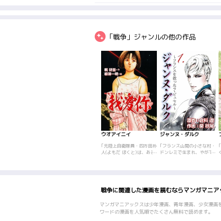
「戦争」ジャンルの他の作品
ウオアイニイ
ジャンヌ・ダルク
｢元陸上自衛隊員・四方田朴
｢フランス山間の小さな村・
人(よもだ ほくと)は、ある
ドンレミで生まれ、やがて
日海岸近くにいた。すると
は国家間の争いの先陣を切
宇宙服を着た謎の少女・流
る旗手にして、フランスの
渚(るな)が海から出てくる
自由の象徴となる悲運の少
所に遭遇する！ そんな状
女・ジャンヌ。国、家族、
況を把握する間もなくヘリ
村、出自――そして異性、
戦争に関連した漫画を読むならマンガマニア
コプターが上空に現れ、朴
さまざまな愛が交差するヒ
人と流渚を狙い銃撃が開始
ューマン・ストーリー。後
される!! 訳も分からず流渚
にラ・ピュセル（神の使
マンガマニアックスは少年漫画、青年漫画、少女漫画
を庇いながら難を逃れた朴
者・永遠の処女）と呼ばれ
ワードの漫画を人気順でたくさん無料で読めます。
人であったが、謎の多い流
る少女ジャンヌの、燃え尽