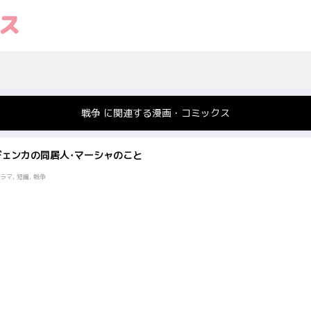
戦争 に関連する漫画・コミックス
デェンカの同居人･マーシャのこと
マ, 短編, 戦争