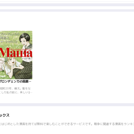
ブロンデェンカの同居人･マーシャのこと
｢昭和20年、樺太。髪をな
くした私の前に、美しい金
髪(ブロンデェンカ)の少女
マーシャはやってきた。往
時の敵国人であったはずの
私と彼女は自然と絆を深
め、まことの姉妹のように
ックス
心を許しあった。やがて垣
間見る、彼女の抱える闇を
知らずに…。
をはじめとした漫画を待てば無料で楽しむことができるサービスです。戦争に関連する漫画をランキ