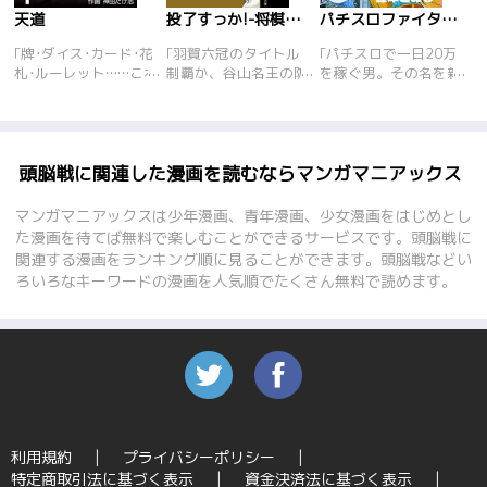
天道
投了すっか!-将棋奨励会物語-
パチスロファイター新宿竜
｢牌･ダイス･カード･花
｢羽賀六冠のタイトル
｢パチスロで一日20万
札･ルーレット……これ
制覇か、谷山名王の防
を稼ぐ男。その名を新
ら5つのギャンブル全
衛か、大注目の対局中
宿竜!奴に狙われたホ
てを制覇し\"ザ･ビッ
に記録係がまさかの居
ールは甚大な被害を被
グ･ファイブ･ギャンブ
眠りをしていた。彼の
ると言われる程、警戒
ラー\"と呼ばれる男、
名は奨励会6年目の田
されている。新宿竜を
それが天道翔!!｢ギャン
村一平。結果、対局は
止める為、設定師が勝
頭脳戦に関連した漫画を読むならマンガマニアックス
ブルには命を賭ける｣
羽賀の勝利に終わった
負を挑んできた。
がモットーの天道が今
が、一平は谷山にも勝
マンガマニアックスは少年漫画、青年漫画、少女漫画をはじめとし
日も戦う!!
利への手があったと発
た漫画を待てば無料で楽しむことができるサービスです。頭脳戦に
言。誰も気づけなかっ
関連する漫画をランキング順に見ることができます。頭脳戦などい
たその一手に周囲は驚
ろいろなキーワードの漫画を人気順でたくさん無料で読めます。
嘆する…!!
利用規約
プライバシーポリシー
特定商取引法に基づく表示
資金決済法に基づく表示