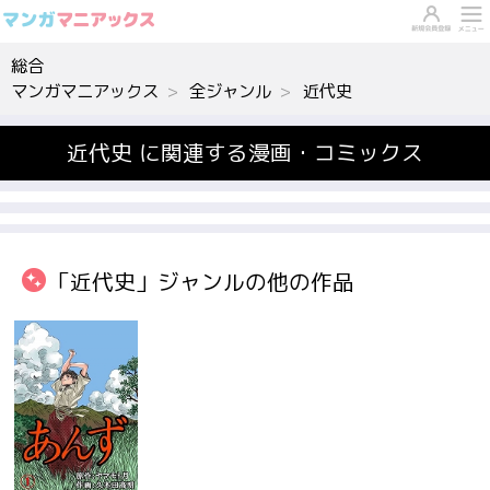
総合
マンガマニアックス
全ジャンル
近代史
近代史 に関連する漫画・コミックス
「近代史」ジャンルの他の作品