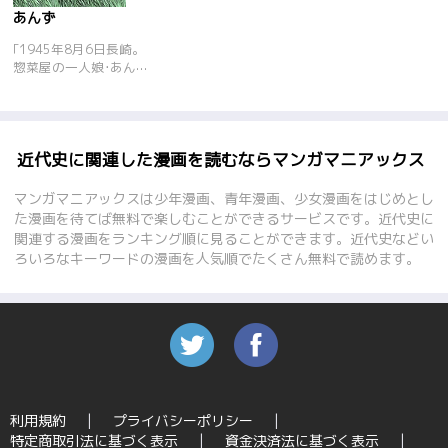
あんず
｢1945年8月6日長崎。
惣菜屋の一人娘･あん
ずは、人一倍元気で明
るく、負けん気が強い
女の子。病気の母を看
病し、周りには｢父無
し子｣といわれながら
近代史に関連した漫画を読むならマンガマニアックス
も、くじけずまっすぐ
に生きていた。日本は
マンガマニアックスは少年漫画、青年漫画、少女漫画をはじめとし
もう戦争の行く末を予
た漫画を待てば無料で楽しむことができるサービスです。近代史に
感していたが、それで
関連する漫画をランキング順に見ることができます。近代史などい
も勝利を信じて、人々
ろいろなキーワードの漫画を人気順でたくさん無料で読めます。
は不安と高揚が入り混
じる日々を送ってい
た。｢あの日｣が来るま
では……。そう、あん
ずも、長崎が見舞われ
る悲惨な事態を、今は
まだ知らない。激動の
昭和を駆け抜けた、女
の一代記!
利用規約
プライバシーポリシー
特定商取引法に基づく表示
資金決済法に基づく表示