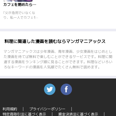
カフェを閉めたらふたりの時間
｢父が急用でいなくな
り、私一人でカフェを
切り盛りすることにな
ってしまった。料理は
得意だけどお菓子だけ
はどうもうまくいかな
い……。そんなとき、
料理に関連した漫画を読むならマンガマニアックス
行き倒れの男の人があ
らわれて……！ なん
マンガマニアックスは少年漫画、青年漫画、少女漫画をはじめとし
でもパティシエらしい
た漫画を待てば無料で楽しむことができるサービスです。料理に関
んだけど……。これっ
連する漫画をランキング順に見ることができます。料理などいろい
てひょっとしたら？
ろなキーワードの漫画を人気順でたくさん無料で読めます。
けど、そのときはまだ
知らなかった、彼の隠
された秘密を……
利用規約
プライバシーポリシー
特定商取引法に基づく表示
資金決済法に基づく表示