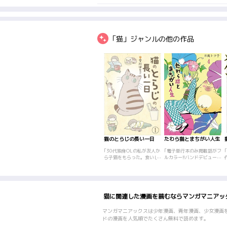
「猫」ジャンルの他の作品
猫のとらじの長い一日
たわら猫とまちがい人生
｢30代独身OLの私が友人か
｢電子単行本のみ掲載話がフ
ら子猫をもらった。食いし
ルカラー!!バンドデビューの
ん坊でお茶目な子猫とらじ
夢破れ、東京にて一人で暮
との楽しい毎日が始まった
らす沼田ことり。ある日、
が、子猫はエイズに感染し
家に押しかけてきたのは米
ていた。7年を経ての発
俵みたいにふとった猫!!居座
症、闘病の日々。余命3日
ってしまった猫と仕方なく
猫に関連した漫画を読むならマンガマニアッ
と宣告されながら、必死の
暮らすうち、ことりの人生
漢方薬治療で奇跡的な回復
に今まで無かったような騒
をするが…
動が巻き起こる･･･。こと
マンガマニアックスは少年漫画、青年漫画、少女漫画
りとデブ猫が繰り広げる、
ドの漫画を人気順でたくさん無料で読めます。
福呼ぶフォーチューン･スト