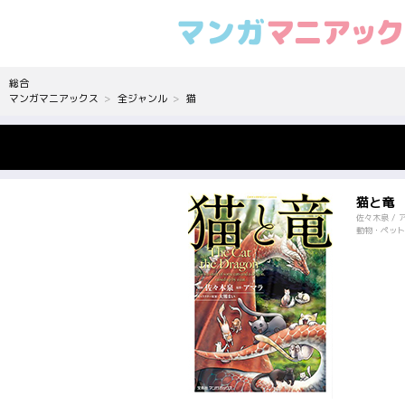
総合
マンガマニアックス
全ジャンル
猫
猫と竜
佐々木泉 / 
動物・ペット,