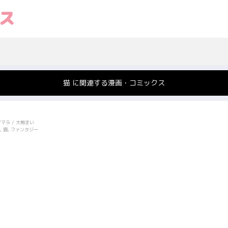
猫 に関連する漫画・コミックス
アマラ / 大熊まい
 猫, ファンタジー