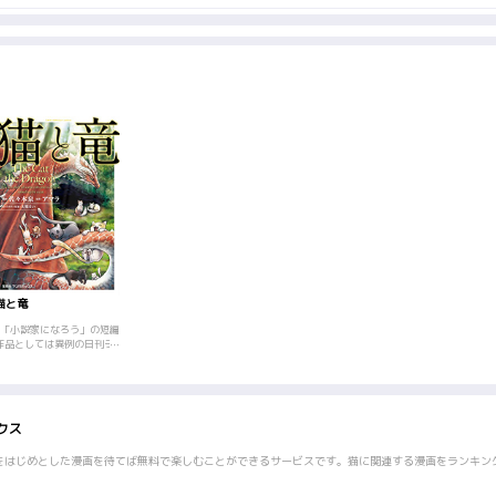
猫と竜
｢「小説家になろう」の短編
作品としては異例の日刊ラ
ンキング1位を獲得。その
後もリスト短編ランキング
上位をキープし続ける大人
気ファンタジーが待望のコ
ミカライズ！「なぁ、羽の
クス
おじちゃん。おいら人間の
子供に、魔法を教えてやり
たいんだ」。深い深い森の
をはじめとした漫画を待てば無料で楽しむことができるサービスです。猫に関連する漫画をランキン
奥。一匹の火吹き竜が、魔
法を操る猫たちと暮らして