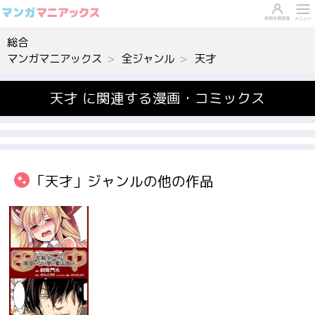
総合
マンガマニアックス
全ジャンル
天才
天才 に関連する漫画・コミックス
「天才」ジャンルの他の作品