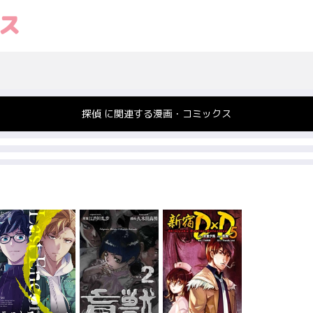
探偵 に関連する漫画・コミックス