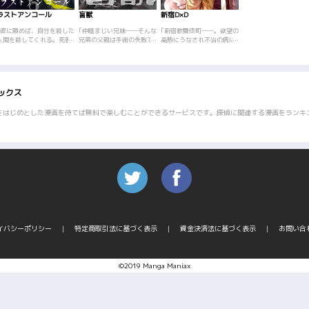
ラストアンコール
盲獣
新宿D×D
｢彼に頼めば、自分を殺した
｢仲睦まじい兄妹――そんな
｢新宿歌舞伎町――。欲望の
人間を殺してくれる。死者
兄弟の父親は手術の失敗で
高熱にうなされ不治の病に
たちの間では、そんな死神
患者を殺してしまったあげ
冒されたこの街で小さな診
の噂が流れていた。浮気し
く、詫びも入れずに、よそ
療所を営む医者:伊達戌亥。
ていた恋人に殺された三谷
に作った女と逃げ、母親も
ワケありな患者が夜な夜な
智子は、その噂を信じて死
どこかへ行ってしまっ
訪れるこの診療所に、ある
神を訪ねる。しかしその死
た…。残された兄妹は生き
日やっかいな患者、女刑事:
ックス
神は決して「正義の味方」
てゆく術を考えた――。妹
醍醐まりあが現れる…。治
ではなかった。しかも彼女
を囮に捕まえた輩に改造手
療不可の難病に罹患した新
の死因には大きな嘘があっ
術を施し、畸形を作り、見
宿を舞台に、闇をかかえる
をはじめとした漫画を待てば無料で楽しむことができるサービスです。探偵に関連する漫画をランキ
て……。徐々に明らかにな
世物小屋へ売る、｢畸形屋｣
医者と女刑事が次々と謎の
る死者の憎しみ、悲しみ、
という商売を始めたのだっ
事件に巻き込まれていくサ
そして真実。その先に、救
た――。
イコ･サスペンス。はたして
いはあるのか？
二人は、この街を救えるの
か…。
イバシーポリシー
特定商取引法に基づく表示
資金決済法に基づく表示
お問い合
©2019 Manga Maniax