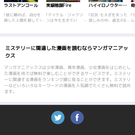
ラストアンコール
実録陰謀Fire
ハイイロノウター終曲ー
｢彼に頼めば、自分を
｢マイケル・ジャクソ
｢旧友･もえぎを失った
｢
殺した人間を殺してく
ンは今も生きてい
悲しみの中、過去の記
ム
れる。死者たちの間で
る!? 世界のスーパー
憶を取り戻した楓は、
の
は、そんな死神の噂が
スター死の偽装説を追
悲劇の連鎖を止めよう
た
流れていた。浮気して
う!! 角界のタブ
と村の秘密を調べ始め
和
いた恋人に殺された三
ー！ 八百長告発者は
るが、霊力持ちの子供
と
谷智子は、その噂を信
裏社会に葬られた!?
達には過酷な死の運命
に
ミステリーに関連した漫画を読むならマンガマニアッ
じて死神を訪ねる。し
皇居に埋まった人柱の
が刻一刻と迫ってい
ミ
クス
かしその死神は決して
謎、恐怖の毒雲ケムト
て…。｢ハイイロノウ
画
「正義の味方」ではな
レイルの正体――and
タ｣最終章、遂に開幕!
も
マンガマニアックスは少年漫画、青年漫画、少女漫画をはじめとし
かった。しかも彼女の
more.触れてはいけな
リ
た漫画を待てば無料で楽しむことができるサービスです。ミステリ
死因には大きな嘘があ
い世界の闇を完全漫画
ケ
ーに関連する漫画をランキング順に見ることができます。ミステリ
って……。徐々に明ら
化!! これを読んだ
は
ーなどいろいろなキーワードの漫画を人気順でたくさん無料で読め
かになる死者の憎し
ら、もう何も信じられ
財
み、悲しみ、そして真
なくなるかも……？
メ
ます。
実。その先に、救いは
を
あるのか？
豊
く
ド
を
1
長
に