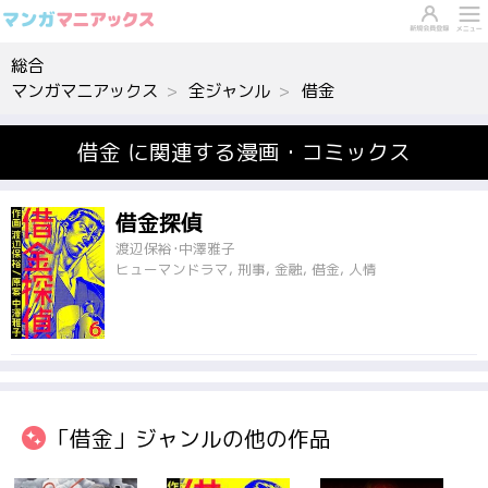
総合
マンガマニアックス
全ジャンル
借金
借金 に関連する漫画・コミックス
借金探偵
渡辺保裕･中澤雅子
ヒューマンドラマ, 刑事, 金融, 借金, 人情
「借金」ジャンルの他の作品