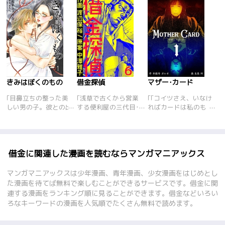
きみはぼくのもの
借金探偵
マザー･カード
｢目鼻立ちの整った美
｢浅草で古くから営業
｢｢コイツさえ、いなけ
しい男の子。彼との出
する便利屋の三代目･
ればカードは私のも
逢いは、はじめはただ
通称タンテー。腕はた
の……｣様々な要因でお
の偶然のようなものだ
つけど、気が向いた仕
金に困った人間の前に
った…。――人気小説
事しかしない変わり
現れる黒づくめの女。
家の西田折江はある
者…。だけど浅草の顔
彼女から送られたのは
日、悪い噂の多い自称
役みたいなあたしのパ
無限のお金をもたらす
借金に関連した漫画を読むならマンガマニアックス
映画監督･吉本信男か
パの仕事だけは断れな
不思議なカード、通称
らの連絡を受けた。そ
い。何故ならパパに莫
マザー･カード。カー
マンガマニアックスは少年漫画、青年漫画、少女漫画をはじめとし
んな男にSM映画の制
大な借金があるらしい
ドを使いこなせるかど
た漫画を待てば無料で楽しむことができるサービスです。借金に関
作の話を持ちかけられ
の。なんでそんなに借
うかは持ち主次第だ
連する漫画をランキング順に見ることができます。借金などいろい
た折江は相手にしなか
金があるのかは謎だけ
が、無限の富をもたら
ろなキーワードの漫画を人気順でたくさん無料で読めます。
ったが、運命的な力に
ど…借金取りを兼ねて
すカードの魅力に一
導かれるように妖しい
娘のあたしが押しかけ
人、また一人と飲み込
世界へと…。――官能
助手!さーて、ちゃち
まれてしまう。そして