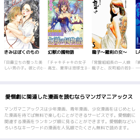
きみはぼくのもの
幻獣の國物語
龍子～羅刹の女～
L
｢目鼻立ちの整った美
｢チャキチャキの女子
｢常盤組組長の一人娘
｢
しい男の子。彼との出
高生、夏芽は地球生ま
龍子と、反町組の若頭
―
逢いは、はじめはただ
れの地球育ち。両親の
赤井。互いに横浜を拠
り
の偶然のようなものだ
故郷である｢幻獣の國｣
点とし長きにわたり抗
夢
った…。――人気小説
に憧れ、いつか訪ねて
争を続けてきた敵対す
す
家の西田折江はある
いきたいと夢見てい
るヤクザ組織の二人が
抑
日、悪い噂の多い自称
た。｢幻獣の國｣には、
恋に落ちた…。白い肌
血
愛憎劇に関連した漫画を読むならマンガマニアックス
映画監督･吉本信男か
美しく不思議な幻獣が
に赤井と同じ｢羅刹｣の
暴
らの連絡を受けた。そ
住み、いろいろな国や
刺青を彫り、命懸けで
精
マンガマニアックスは少年漫画、青年漫画、少女漫画をはじめとし
んな男にSM映画の制
様々な文化があるとい
父親を説得した龍子は
そ
た漫画を待てば無料で楽しむことができるサービスです。愛憎劇に
作の話を持ちかけられ
う。夏芽は期待に胸ふ
赤井と夫婦になるが、
の
関連する漫画をランキング順に見ることができます。愛憎劇などい
た折江は相手にしなか
くらませ、12年に一度
平穏な日々はそう長く
刺
ろいろなキーワードの漫画を人気順でたくさん無料で読めます。
ったが、運命的な力に
だけ開く｢幻獣の國｣へ
は続かなかった。鬼剣
と
導かれるように妖しい
の扉を越え旅立った。
組の横浜進出を機に、
し