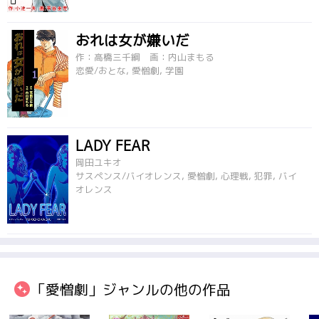
おれは女が嫌いだ
作：高橋三千綱 画：内山まもる
恋愛/おとな, 愛憎劇, 学園
LADY FEAR
岡田ユキオ
サスペンス/バイオレンス, 愛憎劇, 心理戦, 犯罪, バイ
オレンス
「愛憎劇」ジャンルの他の作品