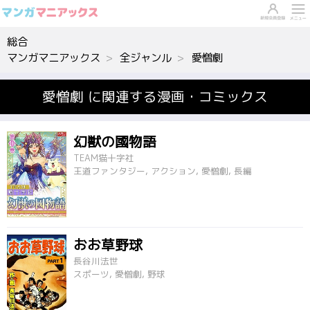
総合
マンガマニアックス
全ジャンル
愛憎劇
愛憎劇 に関連する漫画・コミックス
幻獣の國物語
TEAM猫十字社
王道ファンタジー, アクション, 愛憎劇, 長編
おお草野球
長谷川法世
スポーツ, 愛憎劇, 野球