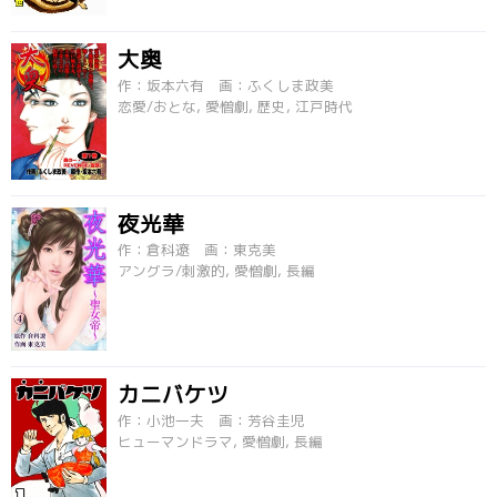
大奥
作：坂本六有 画：ふくしま政美
恋愛/おとな, 愛憎劇, 歴史, 江戸時代
夜光華
作：倉科遼 画：東克美
アングラ/刺激的, 愛憎劇, 長編
カニバケツ
作：小池一夫 画：芳谷圭児
ヒューマンドラマ, 愛憎劇, 長編