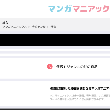
総合
マンガマニアックス
全ジャンル
怪盗
「怪盗」ジャンルの他の作品
怪盗に関連した漫画を読むならマンガマニア
マンガマニアックスは少年漫画、青年漫画、少女漫画
ワードの漫画を人気順でたくさん無料で読めます。