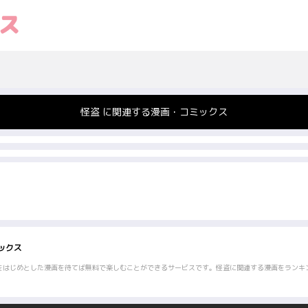
怪盗 に関連する漫画・コミックス
ックス
をはじめとした漫画を待てば無料で楽しむことができるサービスです。怪盗に関連する漫画をランキ