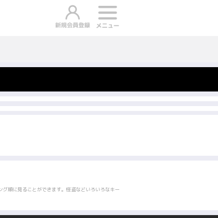
ング順に見ることができます。怪盗などいろいろなキー