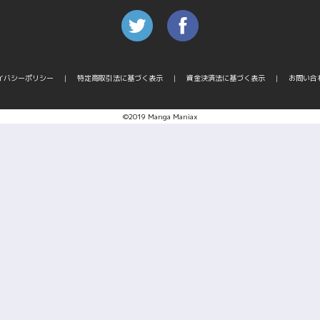
イバシーポリシー
特定商取引法に基づく表示
資金決済法に基づく表示
お問い合
©2019 Manga Maniax