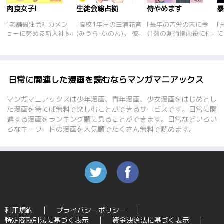
肉食女子!
生徒会総占拠
侍やめます
｢老舗醤油会社カメシ
｢高校1年生の三浦花音
｢長年の苦労の末に今
｢
ョーに努める新入社員
(みうら･かのん)。 彼
井藩の剣術指南役に任
に
秋葉は、容姿端麗で頭
女が所属する生徒会に
命され絶頂にあった鮎
れ
も良い一年先輩の白波
卓球部部長の玉置楓
川井左衛門。だがそれ
い
瀬しづるに憧れる。一
(たまき･かえで)が勝手
から数年後、仕えてい
キ
見完璧な女性に見える
にお邪魔していた事か
た今井藩は取り潰しに
少
しづるだが、実は誰も
ら、 平和な生徒会がな
なり、仕官先を求めて
レ
日常に関連した漫画を読むならマンガマニアックス
知らない秘密があっ
ぜか全員卓球部員
江戸に出るもなかなか
辺
て…｢鉄板少女アカネ｣
に……。生徒会+卓球
士官はかなわず、妻子
番
マンガマニアックスは少年漫画、青年漫画、少女漫画をはじめとし
の青木健生とcomico連
部の美少女たちが白球
に負担を強いる生活が
い
た漫画を待てば無料で楽しむことができるサービスです。日常に関
載作家城谷間間の強力
をたまに打ち合う塩レ
続いていた。大金を用
る
連する漫画をランキング順に見ることができます。日常などいろい
タッグによる肉に相引
モン系日常四コマ!
立てした金貸しは今流
る
ろなキーワードの漫画を人気順でたくさん無料で読めます。
かれる恋愛グルメコメ
行りの商売｢そば屋｣を
ディ!
やることを提案する
が、武士の面子にこだ
わる井左衛門は首を縦
にふらない。しかし娘
の死をきっかけに…。
本当に大事なことは何
か、生きることとは何
か。笠太郎が送るヒュ
利用規約
プライバシーポリシー
ーマン時代劇。
特定商取引法に基づく表示
資金決済法に基づく表示