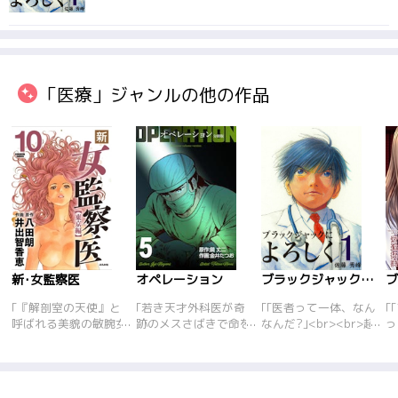
「医療」ジャンルの他の作品
新･女監察医
オペレーション
ブラックジャックによろしく
｢『解剖室の天使』と
｢若き天才外科医が奇
｢｢医者って一体、なん
｢
呼ばれる美貌の敏腕女
跡のメスさばきで命を
なんだ?｣<br><br>超
っ
監察医･上条明日香。
救う! しかし彼を妬む
一流の永禄大学附属病
す
運び込まれる数々の変
者も…。大学病院を舞
院の<br>研修医･斉藤
を
死体や惨殺死体を検
台に、医師や患者たち
英二郎、<br>月収わ
や
案･解剖して、死体の
の心理をリアルに描く
ずか3万8千円。<br>
に