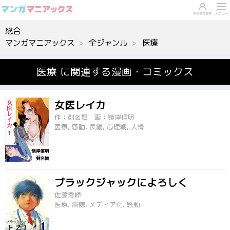
総合
マンガマニアックス
全ジャンル
医療
医療 に関連する漫画・コミックス
女医レイカ
作：剣名舞 画：嶺岸信明
医療, 感動, 長編, 心理戦, 人情
ブラックジャックによろしく
佐藤秀峰
医療, 病院, メディア化, 感動