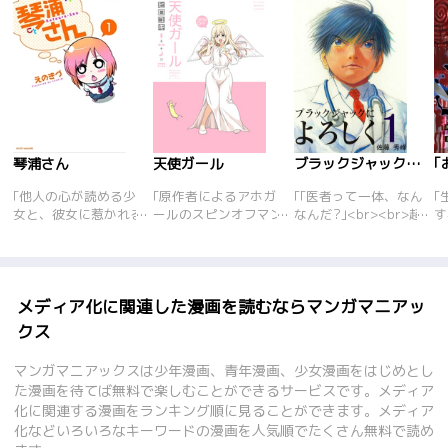
琴浦さん
天使ガール
ブラックジャックによろしく
｢他人の心が読める少
｢原作者によるアホガ
｢｢医者って一体、なん
｢
女と、彼女に惹かれる
ールのスピンオフマン
なんだ?｣<br><br>超
す
少年が織り成す学園フ
ガが登場! 天使なさや
一流の永禄大学附属病
唯
ァンタジーラブコメデ
かちゃんが大活躍!? 描
院の<br>研修医･斉藤
\
ィ。
き下ろしの同人誌なの
英二郎、<br>月収わ
べ
で、本編とは一味違う
ずか3万8千円。<br>
女
過激さも!?
同大学医学部卒業から
に
メディア化に関連した漫画を読むならマンガマニアッ
3ヶ月にして、<br>初
の
クス
めて一人で患者を受け
人
持つことになる。
う
マンガマニアックスは少年漫画、青年漫画、少女漫画をはじめとし
<br><br>研修医･斉藤
中
た漫画を待てば無料で楽しむことができるサービスです。メディア
は理想とかけ離れた日
か
化に関連する漫画をランキング順に見ることができます。メディア
本の医療の<br>矛盾
隷
化などいろいろなキーワードの漫画を人気順でたくさん無料で読め
に苦悩しつつも、懸命
う
に日々を送る!<br>連