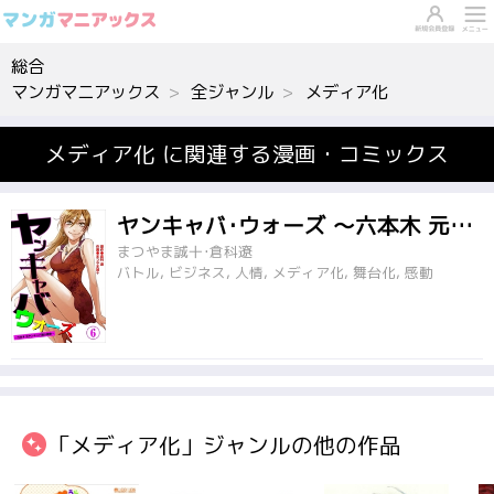
総合
マンガマニアックス
全ジャンル
メディア化
メディア化 に関連する漫画・コミックス
ヤンキャバ･ウォーズ ～六本木 元ヤンキャバ嬢大戦争～
まつやま誠十･倉科遼
バトル, ビジネス, 人情, メディア化, 舞台化, 感動
「メディア化」ジャンルの他の作品