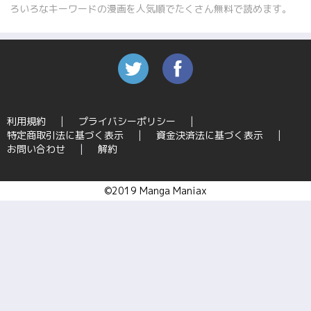
ろいろなキーワードの漫画を人気順でたくさん無料で読めます。
利用規約
プライバシーポリシー
特定商取引法に基づく表示
資金決済法に基づく表示
お問い合わせ
解約
©2019 Manga Maniax