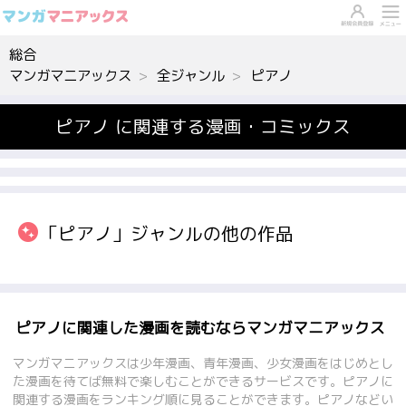
総合
マンガマニアックス
全ジャンル
ピアノ
ピアノ に関連する漫画・コミックス
「ピアノ」ジャンルの他の作品
ピアノに関連した漫画を読むならマンガマニアックス
マンガマニアックスは少年漫画、青年漫画、少女漫画をはじめとし
た漫画を待てば無料で楽しむことができるサービスです。ピアノに
関連する漫画をランキング順に見ることができます。ピアノなどい