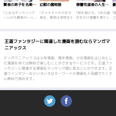
賢者の弟子を名乗る賢者
幻獣の國物語
復讐完遂者の人生二周目異世界譚
｢とあるオンラインゲ
｢チャキチャキの女子
｢妹を殺され、5年の歳
｢
ームの九賢者の一人、
高生、夏芽は地球生ま
月をかけ復讐を果たし
コ
召喚士ダンブルフこと
れの地球育ち。両親の
た黒野幸助。自らの命
き
咲森鑑はある日ゲーム
故郷である｢幻獣の國｣
も終わらそうとナイフ
と
が現実となった世界へ
に憧れ、いつか訪ねて
を喉に差し込んだ――
が
飛ばされてしまう。し
いきたいと夢見てい
はずが、異世界に!
っ
かも老練な賢者の姿で
た。｢幻獣の國｣には、
返
王道ファンタジーに関連した漫画を読むならマンガマ
はなく可憐な少女の姿
美しく不思議な幻獣が
か
ニアックス
で。築き上げた賢者の
住み、いろいろな国や
が
威厳を守るためにも賢
様々な文化があるとい
を
マンガマニアックスは少年漫画、青年漫画、少女漫画をはじめとし
者の弟子｢ミラ｣と名乗
う。夏芽は期待に胸ふ
わ
た漫画を待てば無料で楽しむことができるサービスです。王道ファ
ることになる。
くらませ、12年に一度
ンタジーに関連する漫画をランキング順に見ることができます。王
だけ開く｢幻獣の國｣へ
道ファンタジーなどいろいろなキーワードの漫画を人気順でたくさ
の扉を越え旅立った。
一方、｢幻獣の國｣では
ん無料で読めます。
夏芽の旅路を心配し、
行く手に危機を予感し
た祖父のセグロ大公
が、フィローン国竜騎
士隊のタイトとネブロ
ーザに、秘かに夏芽を
見守るように命じてい
た。ところが夏芽が豊