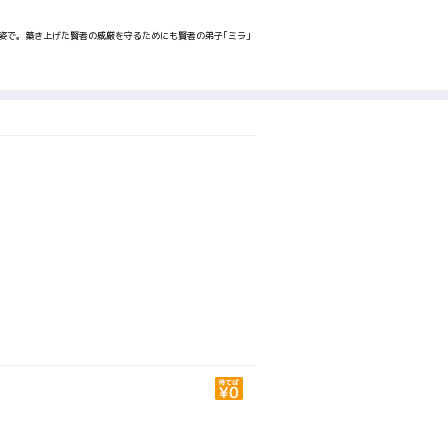
姿で。築き上げた賢者の威厳を守るためにも賢者の弟子｢ミラ｣