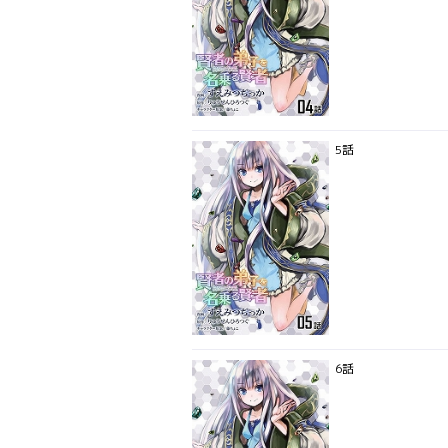
5話
6話