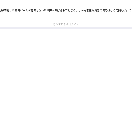
と咲森鑑はある日ゲームが現実となった世界へ飛ばされてしまう。しかも老練な賢者の姿ではなく可憐な少女の
あらすじを全部見る▼