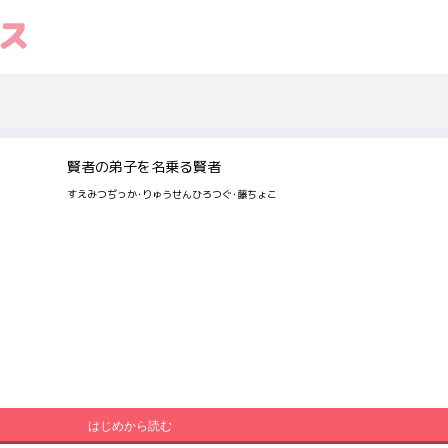
賢者の弟子を名乗る賢者
すえみつぢっか･りゅうせんひろつぐ･藤ちょこ
はじめから読む