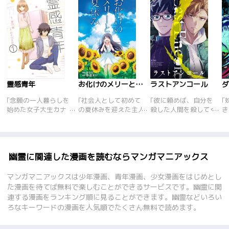
霊感青年
お化けのメリーと夏休み
ラストアンコール
｢念願の一人暮らしを
｢社会人として初めて
｢彼に頼めば、自分を
｢
始めた女子大生カナ
の夏休みを迎えた主人
殺した人間を殺してく
き
は、親友の朱音が部屋
公・朔夜。そんな朔夜
れる。死者たちの間で
の
に泊りに来た際に遭っ
の元を訪れてきたの
は、そんな死神の噂が
ン
た金縛りの原因を調べ
は、なんとお化けのメ
流れていた。浮気して
間
るために図書館を訪れ
リーさんだった！ 夏
いた恋人に殺された三
る
る。そこで出会った男
休みの期間は１週間。
谷智子は、その噂を信
蝶
幽霊に関連した漫画を読むならマンガマニアックス
子学生=プーは、初対
そのまま家に住みつい
じて死神を訪ねる。し
は
面にもかかわらずいき
てしまったメリーの自
かしその死神は決して
愛
マンガマニアックスは少年漫画、青年漫画、少女漫画をはじめとし
なりカナが霊に憑依さ
由奔放な性格に振り回
「正義の味方」ではな
普
た漫画を待てば無料で楽しむことができるサービスです。幽霊に関
れていると告げる。訝
される朔夜は、早く成
かった。しかも彼女の
モ
連する漫画をランキング順に見ることができます。幽霊などいろい
りながらも、藁にもす
仏してほしいと願って
死因には大きな嘘があ
離
ろなキーワードの漫画を人気順でたくさん無料で読めます。
がる思いでオカルトオ
いる。やがて、朔夜に
って……。徐々に明ら
る
タクを自室に案内する
とって、メリーは大切
かになる死者の憎し
任