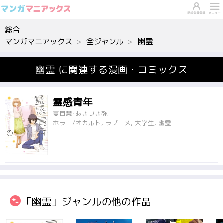
総合
マンガマニアックス
全ジャンル
幽霊
幽霊 に関連する漫画・コミックス
霊感青年
夏目慧･あきづき弥
ホラー/オカルト, ラブコメ, 大学生, 幽霊
「幽霊」ジャンルの他の作品