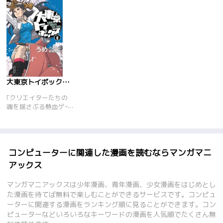
大東京トイボックス【デジタルリマスター版】
｢クリエイターたちの
魂を揺さぶる熱血ゲー
ム業界群像劇『大東京
トイボックス』が、<
デジタルリマスター版
>として復活!
<br>『東京トイボク
コンピューターに関連した漫画を読むならマンガマニ
シーズ』へと続く起源
アックス
の物語を、しかと見届
けよ!!<br>※デジタル
マンガマニアックスは少年漫画、青年漫画、少女漫画をはじめとし
リマスター版では、当
た漫画を待てば無料で楽しむことができるサービスです。コンピュ
時の生原稿データから
ーターに関連する漫画をランキング順に見ることができます。コン
電子書籍用にデータを
ピューターなどいろいろなキーワードの漫画を人気順でたくさん無
フルリメイク。巻末に