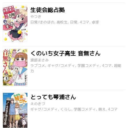
生徒会総占拠
やつき
日常/ほのぼの, 高校生, 日常, 4コマ, 卓球
くのいち女子高生 音無さん
渡部まさみ
ラブコメ, ギャグ/コメディ, 学園コメディ, 4コマ, 超能
力
とっても琴浦さん
えのきづ
ギャグ/コメディ, くらし, 学園コメディ, 萌え, 4コマ