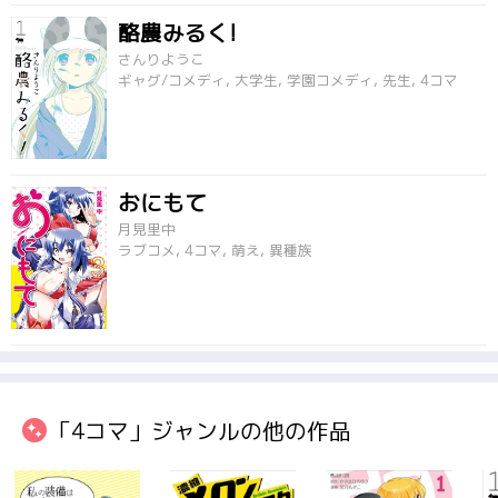
酪農みるく!
さんりようこ
ギャグ/コメディ, 大学生, 学園コメディ, 先生, 4コマ
おにもて
月見里中
ラブコメ, 4コマ, 萌え, 異種族
「4コマ」ジャンルの他の作品