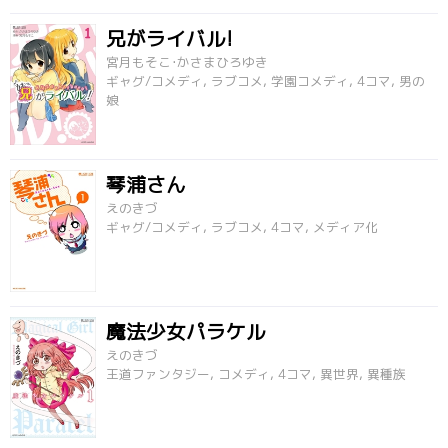
兄がライバル!
宮月もそこ･かさまひろゆき
ギャグ/コメディ, ラブコメ, 学園コメディ, 4コマ, 男の
娘
琴浦さん
えのきづ
ギャグ/コメディ, ラブコメ, 4コマ, メディア化
魔法少女パラケル
えのきづ
王道ファンタジー, コメディ, 4コマ, 異世界, 異種族