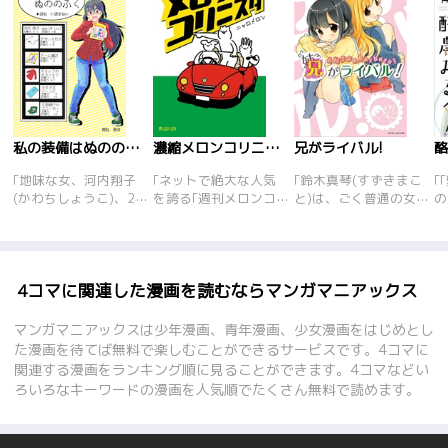
私の装備はぬののふく
濃縮メロンコリニスタ
兄がライバル!
酪
｢地味な女、河内翔子
｢ネットで絶大な人気
｢鈴木真琴(すずきまこ
｢
(かわちしょうこ)、24
を誇る｢週刊メロンコ
と)は、ごく普通の女
の
歳。小さい頃からゲー
リニスタ｣がついに書
子高生。 ただ一つだけ
学
ムが大好き、おしゃれ
籍化!著者ホームペー
普通ではなかったの
く
に縁はなくオタク女子
ジでの掲載を著者自ら
は、姉の晶(あきら)が
き
としてスクスクと成長
厳選し、さらに加筆修
本当は｢男の子｣だとい
今
した。就職先は出版
正やタイトル追加変更
うこと。 しかも、真琴
系
4コマに関連した漫画を読むならマンガマニアックス
社。ゲーム雑誌の編集
などの編集を加え、単
が秘かに想いを寄せる
送
部で楽しく仕事に勤し
行本でしか読めない描
男子、司くんに晶まで
漫
マンガマニアックスは少年漫画、青年漫画、少女漫画をはじめとし
んでいたが、業務命令
きおろしも多数収
が一目惚れしてしまっ
た漫画を待てば無料で楽しむことができるサービスです。4コマに
で女性ファッション誌
録!220ページ超ボリュ
た! 晶に複雑な感情を
関連する漫画をランキング順に見ることができます。4コマなどい
の編集部に異動するこ
ームで面白さをギュギ
抱く同級生、翠(みど
ろいろなキーワードの漫画を人気順でたくさん無料で読めます。
とに!!おしゃれなんて
ュッと濃縮してお届け
り)や、晶を男に戻そ
わからない翔子に果た
する腹筋崩壊間違い無
う画策する朱音(あか
して務まるのか!?ほの
しの一冊!
ね)もまじって、日々