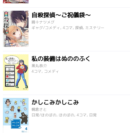
自殺探偵～ご祝儀袋～
晴十ナツメグ
ギャグ/コメディ, 4コマ, 探偵, ミステリー
私の装備はぬののふく
黒丸恭介
4コマ, コメディ
かしこみかしこみ
幌倉さと
日常/ほのぼの, ほのぼの, 4コマ, 日常