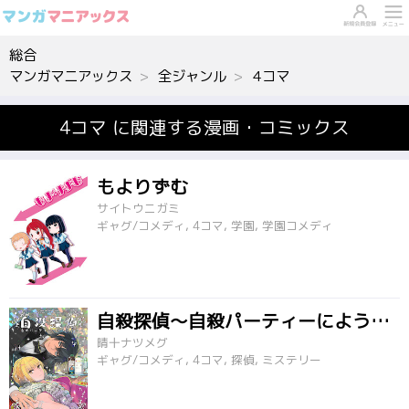
総合
マンガマニアックス
全ジャンル
4コマ
4コマ に関連する漫画・コミックス
もよりずむ
サイトウニガミ
ギャグ/コメディ, 4コマ, 学園, 学園コメディ
自殺探偵～自殺パーティーにようこそ～
晴十ナツメグ
ギャグ/コメディ, 4コマ, 探偵, ミステリー