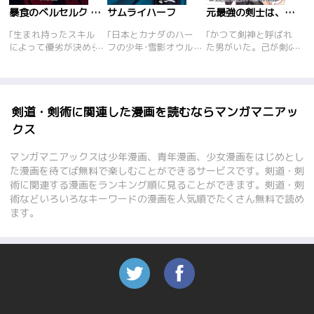
暴食のベルセルク ～俺だけレベルという概念を突破する～
サムライハーフ
元最強の剣士は、異世界魔法に憧れる
｢生まれ持ったスキル
｢日本とカナダのハー
｢かつて剣神と呼ばれ
によって優劣が決めら
フの少年･雪影オウル
た男がいた。己が剣の
れる世界で『暴食』と
はサムライ口調の少し
頂きに立てたかを証明
いう腹が減るだけのス
変わった15歳の高校一
するためだけに、最強
キルをもって生まれた
年生。だがその正体
の存在･龍に挑み勝利
少年フェイト。無能の
は、大剣豪の血を引く
を納めた。そしてその
レッテル張られて最底
超剣術\"飛剣\"の使い
まま生涯を終えた――
剣道・剣術に関連した漫画を読むならマンガマニアッ
辺の仕事である城の門
手だった!! \"日本一
はずだった。倒した龍
クス
番でその日暮らしを強
\"を目指しオウルが高
の力で異世界に転生!?
いられていたしかしあ
校剣道界に旋風を巻き
前世で夢見た魔法を会
マンガマニアックスは少年漫画、青年漫画、少女漫画をはじめとし
る夜、城に侵入してい
起こす!!
得するため奔走する
た漫画を待てば無料で楽しむことができるサービスです。剣道・剣
る賊を発見して……。
が、才能ゼロの壁が立
術に関連する漫画をランキング順に見ることができます。剣道・剣
ちはだかる!才能ゼロ
術などいろいろなキーワードの漫画を人気順でたくさん無料で読め
などお構いなし、前世
の剣技で己の道を突き
ます。
進む無双ファンタジ
ー!!