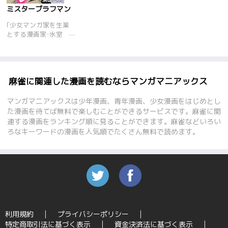
ミスターブラフマン
｢少女マンガ家を生業
とする漫画家･氷室
晶。彼はシャイで小心
者で礼儀正しい好青
年。だか、その正体は
泣く子も漏らす超強
面、ミスターブラフマ
麻雀に関連した漫画を読むならマンガマニアックス
ンなのであった(本人
は無自覚)。その氷室
マンガマニアックスは少年漫画、青年漫画、少女漫画をはじめとし
が、原稿を描きあげた
た漫画を待てば無料で楽しむことができるサービスです。麻雀に関
自分へのご褒美に、大
連する漫画をランキング順に見ることができます。麻雀などいろい
好きな麻雀を打ちにフ
ろなキーワードの漫画を人気順でたくさん無料で読めます。
リー雀荘に出向くのだ
が、彼の麻雀は素人
で、テンパネの計算も
できない。なのに…そ
の強面ゆえに、会う人
会う人が勝手に身構
え、怯え、次々と勝手
に敗れていく。あると
きは、これぞ麻雀マン
利用規約
プライバシーポリシー
ガの定番、『玄人(バ
特定商取引法に基づく表示
資金決済法に基づく表示
イニン)』に間違わ