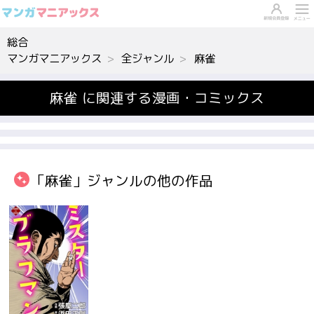
総合
マンガマニアックス
全ジャンル
麻雀
麻雀 に関連する漫画・コミックス
「麻雀」ジャンルの他の作品