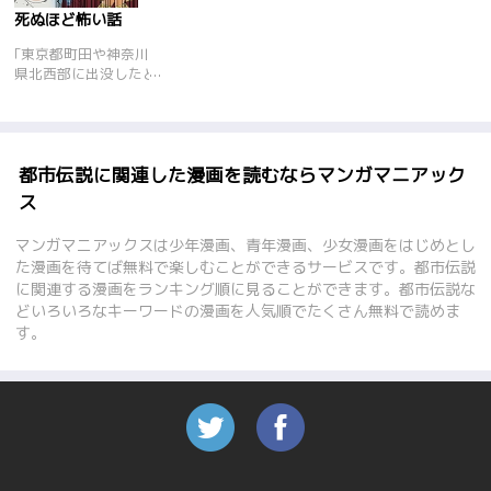
死ぬほど怖い話
｢東京都町田や神奈川
県北西部に出没したと
される、金髪のカツラ
に仮面、セーラー服姿
で松葉杖をつく“３本
足のサリーちゃん”、
ミクシィ会員を慄然と
都市伝説に関連した漫画を読むならマンガマニアック
させたネットの怪
ス
人、“ヨシムジさん”、
火葬場の恐怖譚、最凶
マンガマニアックスは少年漫画、青年漫画、少女漫画をはじめとし
の追跡ツール!アイフ
た漫画を待てば無料で楽しむことができるサービスです。都市伝説
ォンストーカー
に関連する漫画をランキング順に見ることができます。都市伝説な
――etc.人間の狂気か
どいろいろなキーワードの漫画を人気順でたくさん無料で読めま
ら心霊話まで、夏にピ
ッタリなゾッとする怖
す。
い話を集めました。