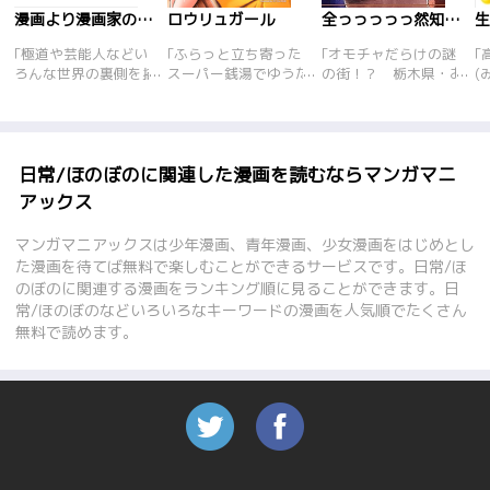
漫画より漫画家の方が漫画だったという漫画
ロウリュガール
全っっっっっ然知らない街を歩いてみたものの
｢極道や芸能人などい
｢ふらっと立ち寄った
｢オモチャだらけの謎
｢
ろんな世界の裏側を描
スーパー銭湯でゆうた
の街！？ 栃木県・お
(
いてきたカツピロが今
が出会ったのは、昨今
もちゃのまち、日本一
女
度は漫画業界のアレコ
のサウナブームで話題
長いすべり台に失
卓
レをまるっと暴露!編
の巨乳熱波師あおぎち
禁！？ 茨城県・長者
(
集者と不倫、アシスタ
ゃんであった。そこか
ヶ浜潮騒はまなす公園
に
ントいじめ、超金持ち
ら始まる少しHなドタ
前、金八先生の舞台に
ら
日常/ほのぼのに関連した漫画を読むならマンガマニ
なのにケチ!原稿には
バタコメディ!
は衝撃の怪事件があっ
ぜ
アックス
絶対描かれていない漫
た！！ 東京都・堀
に
画家の裏の顔を描いち
切……その他にもあん
部
マンガマニアックスは少年漫画、青年漫画、少女漫画をはじめとし
ゃいました!
な街やこんな街を歩
を
た漫画を待てば無料で楽しむことができるサービスです。日常/ほ
く！！
モ
のぼのに関連する漫画をランキング順に見ることができます。日
常/ほのぼのなどいろいろなキーワードの漫画を人気順でたくさん
無料で読めます。