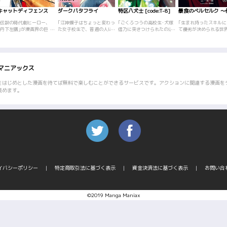
キャットディフェンス
ダークバタフライ
特区八犬士 [code:T-8]
｢伝説の時代劇ヒーロー、
｢江神蝶子はちょっと変わっ
｢ごくふつうの高校生･犬塚
｢生まれ持ったスキルに
｢丹下左膳｣が漫画界の巨
た女子校生で、普通の人に
信乃に突きつけられたのは
て優劣が決められる世
匠、小池一夫を原作に迎え
は見えないモノが見える。
怨霊が溢れるこの世界を救
『暴食』という腹が減
ついに漫画化!作画には卓越
そう、妖怪が見えたり友達
うこと!? 現代の\"犬士\"と
けのスキルをもって生
した画力を誇る、政岡とし
だったりするのだ。蝶子が
して、信乃は人を喰らうバ
た少年フェイト。無能
やが華麗に描く!右目には大
その場に居るだけで周辺の
ケモノ\"死穢\"と戦うはめ
ッテル張られて最底辺
きな刀傷、右腕は切り落と
魔力が強まり、やっかいな
になるが‥‥!? 南総里見八
事である城の門番でそ
マニアックス
されている隻眼隻腕の剣士
モノを呼び寄せてしまう。
犬伝をモチーフに描かれる
暮らしを強いられてい
｢丹下左膳｣。猫のように素
そして、彼女の担任教師･飯
バトルファンタジー!
かしある夜、城に侵入
早い身のこなしで敵を討つ!
塚は、なぜかやたら妖怪に
いる賊を発見して……
をはじめとした漫画を待てば無料で楽しむことができるサービスです。アクションに関連する漫画を
何故彼は右目と右腕を失っ
好かれていて、それらを和
読めます。
たのか?そんなサゼンの若き
ませてしまう力があった。
日の激闘ストーリー、第1
そんな先生を狙うのは、美
巻!(全9話を収録)
しい女性の姿をした妖怪
で、死ぬまで一緒に暮らし
て欲しいと館に監禁しよう
とするのだが…!?蝶子と相
棒の猫型妖怪ウォッチ･バン
ドが怪奇事件に遭遇する、
全5話を収録した月森雅子
のダークファンタジー長編
の決定版!
イバシーポリシー
特定商取引法に基づく表示
資金決済法に基づく表示
お問い合
©2019 Manga Maniax