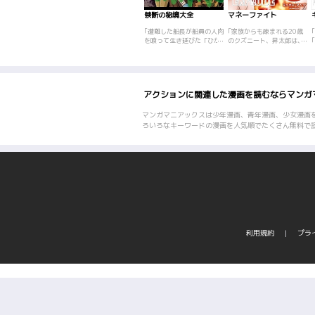
禁断の秘境大全
マネーファイト
｢遭難した船長が船員の人肉
｢家族からも疎まれる20歳
を喰って生き延びた「ひか
のクズニート、昇太郎は、
りごけ事件」の現場、神々
自殺を決意して向かった｢樹
が棲むといわれる絶海の孤
海｣で、自殺者ハンター達に
島「青ヶ島」、自殺の名
襲われてしまう。集団リン
所、富士の樹海、命がけで
チで徹底的になぶりものに
入る秘境温泉、日本一危険
された昇太郎だが、惨死を
アクションに関連した漫画を読むならマンガ
な神社――etc.日本全国、
覚悟したその瞬間、肉体の
とにかくヤバい秘境を選り
底に眠る｢何か｣が目覚め
すぐり、編集部員たちが実
た!!緊張感のある展開から目
マンガマニアックスは少年漫画、青年漫画、少女漫画
際に突撃してきました!! 命
が離せない、疾風怒濤の格
ろいろなキーワードの漫画を人気順でたくさん無料で
を脅かす自然や獣の脅威か
闘アクション。クズニート
ら、背筋が凍る心霊の怖さ
の成り上がり伝説、開幕!
まで……。実録アドベンチ
ャーの世界をアナタも体感
してみよう！
利用規約
プラ