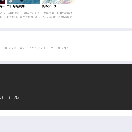
暴食のベルセルク ～俺だけレベルという概念を突破する～
三日月竜異聞
俺のシーク
ウルトラセブン
野球魂【分冊
よっ
｢伊達政宗──悪鬼のごとく
｢大学受験三浪中の柿平慎一
｢あの永遠のヒーロー｢ウル
｢1974年晩春
界で
戦を続け、領地を拡大し続
は、花火大会で皇紫紅(すめ
トラセブン｣を桑田次郎が描
大会の予選がも
るだ
ける。独眼竜と呼ばれる以
らぎしく)という女と出逢
いたコミックスが、電子書
ろうとしていた
まれ
前の若き伊達政宗とその父･
う。時を同じくして起こっ
籍として登場! 子どもから
野球部のエース
のレ
輝宗の絆とは──?
た暴力団関係者殺害事件。
大人まで楽しめる、シンプ
雄は、「球拾い
の仕
犯人は、この中国人のプロ
ルかつ深みのある｢セブン｣
じゃアホらしく
の日
の殺し屋･シクであった。慎
のストーリーと造形美を、
られない」とい
たし
一、シクの愛の逃避行は果
ぜひご覧ください! 第1巻は
ら、進学した東
して
たして!?
｢姿なき挑戦者｣｢湖の秘密｣
部には入らずダ
。
｢金色の龍｣｢海底基地を追
日を過ごしてい
ランキング順に見ることができます。アクションなどい
え!｣｢北へ還れ!｣を収録。監
キャプテンの小
修･円谷プロダクション。
な桜木の実力を
ムメイトらの反
って彼を野球部
る。バッテリー
奇妙な絆、ミス
との色恋、そし
親の謎……エー
が織りなす青春
傑作！
わせ
解約