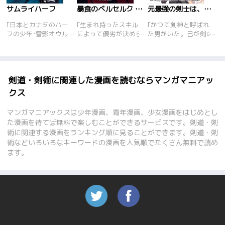
サムライハーフ
暴食のベルセルク ～俺だけレベルという概念を突破する～
元最強の剣士は、異世界魔法に憧れる
｢日本とカナダのハー
｢生まれ持ったスキル
｢かつて剣神と呼ばれ
フの少年･雪影オウル
によって優劣が決めら
た男がいた。己が剣の
はサムライ口調の少し
れる世界で『暴食』と
頂きに立てたかを証明
変わった15歳の高校一
いう腹が減るだけのス
するためだけに、最強
年生。だがその正体
キルをもって生まれた
の存在･龍に挑み勝利
は、大剣豪の血を引く
少年フェイト。無能の
を納めた。そしてその
超剣術\"飛剣\"の使い
レッテル張られて最底
まま生涯を終えた――
剣道・剣術に関連した漫画を読むならマンガマニアッ
手だった!! \"日本一
辺の仕事である城の門
はずだった。倒した龍
クス
\"を目指しオウルが高
番でその日暮らしを強
の力で異世界に転生!?
校剣道界に旋風を巻き
いられていたしかしあ
前世で夢見た魔法を会
マンガマニアックスは少年漫画、青年漫画、少女漫画をはじめとし
起こす!!
る夜、城に侵入してい
得するため奔走する
た漫画を待てば無料で楽しむことができるサービスです。剣道・剣
る賊を発見して……。
が、才能ゼロの壁が立
術に関連する漫画をランキング順に見ることができます。剣道・剣
ちはだかる!才能ゼロ
術などいろいろなキーワードの漫画を人気順でたくさん無料で読め
などお構いなし、前世
の剣技で己の道を突き
ます。
進む無双ファンタジ
ー!!