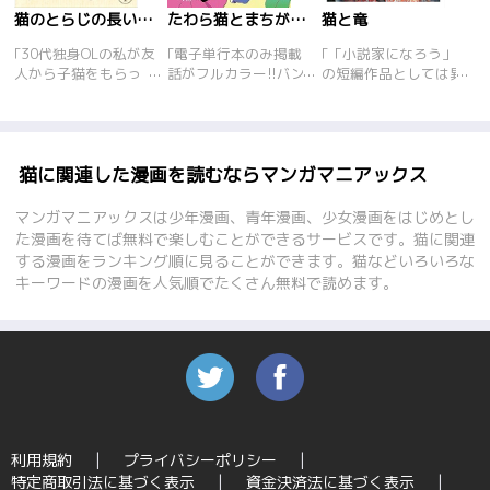
猫のとらじの長い一日
たわら猫とまちがい人生
猫と竜
｢30代独身OLの私が友
｢電子単行本のみ掲載
｢「小説家になろう」
人から子猫をもらっ
話がフルカラー!!バン
の短編作品としては異
た。食いしん坊でお茶
ドデビューの夢破れ、
例の日刊ランキング1
目な子猫とらじとの楽
東京にて一人で暮らす
位を獲得。その後もリ
しい毎日が始まった
沼田ことり。ある日、
スト短編ランキング上
が、子猫はエイズに感
家に押しかけてきたの
位をキープし続ける大
染していた。7年を経
は米俵みたいにふとっ
人気ファンタジーが待
猫に関連した漫画を読むならマンガマニアックス
ての発症、闘病の
た猫!!居座ってしまっ
望のコミカライズ！
日々。余命3日と宣告
た猫と仕方なく暮らす
「なぁ、羽のおじちゃ
マンガマニアックスは少年漫画、青年漫画、少女漫画をはじめとし
されながら、必死の漢
うち、ことりの人生に
ん。おいら人間の子供
た漫画を待てば無料で楽しむことができるサービスです。猫に関連
方薬治療で奇跡的な回
今まで無かったような
に、魔法を教えてやり
する漫画をランキング順に見ることができます。猫などいろいろな
復をするが…
騒動が巻き起こ
たいんだ」。深い深い
キーワードの漫画を人気順でたくさん無料で読めます。
る･･･。ことりとデブ
森の奥。一匹の火吹き
猫が繰り広げる、福呼
竜が、魔法を操る猫た
ぶフォーチューン･ス
ちと暮らしていた。竜
トーリー!!
は、この森で猫に育て
られたのだ。竜の寿命
は永い。兄弟猫はとっ
くに眠りに就き、その
子猫が育ち、また新た
な命が生まれる。長き
利用規約
プライバシーポリシー
にわたり森の猫を守り
特定商取引法に基づく表示
資金決済法に基づく表示
育てる人間嫌いの竜