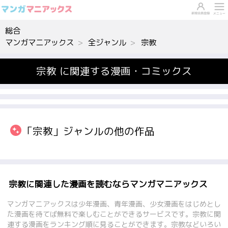
総合
マンガマニアックス
全ジャンル
宗教
宗教 に関連する漫画・コミックス
「宗教」ジャンルの他の作品
宗教に関連した漫画を読むならマンガマニアックス
マンガマニアックスは少年漫画、青年漫画、少女漫画をはじめとし
た漫画を待てば無料で楽しむことができるサービスです。宗教に関
連する漫画をランキング順に見ることができます。宗教などいろい