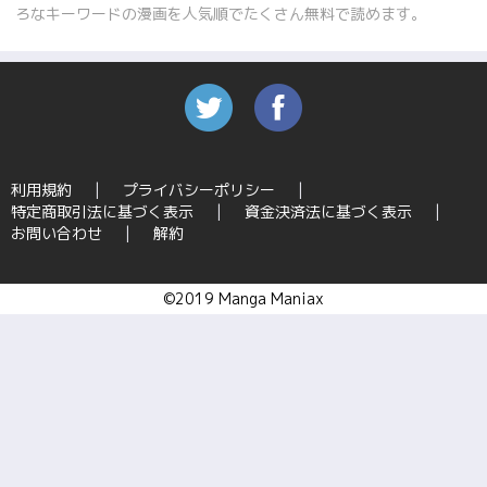
ろなキーワードの漫画を人気順でたくさん無料で読めます。
利用規約
プライバシーポリシー
特定商取引法に基づく表示
資金決済法に基づく表示
お問い合わせ
解約
©2019 Manga Maniax